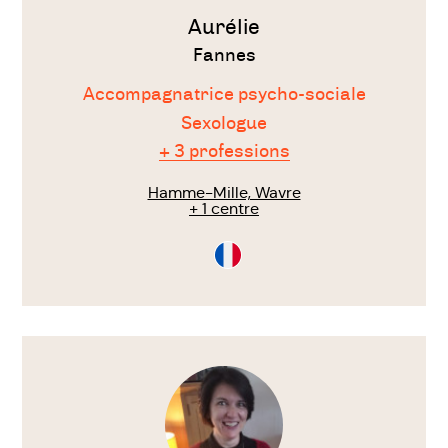
Aurélie
Fannes
Accompagnatrice psycho-sociale
Sexologue
+ 3 professions
Hamme-Mille, Wavre
+ 1 centre
Consultation
en
Français
Voir
le
thérapeute