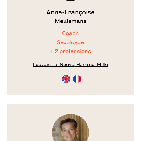
Anne-Françoise
Meulemans
Coach
Sexologue
+ 2 professions
Louvain-la-Neuve, Hamme-Mille
Consultation
Consultation
en
en
Anglais
Français
Voir
le
thérapeute