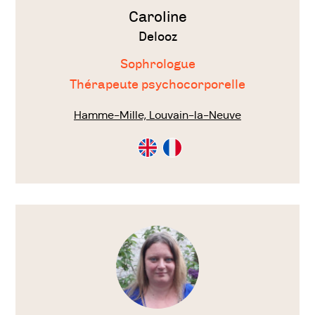
Caroline
Delooz
Sophrologue
Thérapeute psychocorporelle
Hamme-Mille, Louvain-la-Neuve
Consultation
Consultation
en
en
Anglais
Français
Voir
le
thérapeute