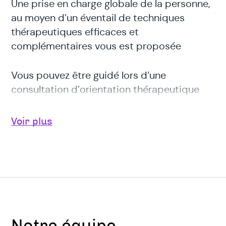
Une prise en charge globale de la personne,
au moyen d’un éventail de techniques
thérapeutiques efficaces et
complémentaires vous est proposée
Vous pouvez être guidé lors d’une
consultation d’orientation thérapeutique
vers le spécialiste correspondant le mieux à
votre demande .
Voir plus
CentrEmergences est ouvert aux enfants,
adolescents, adultes, couples et familles, et
se développe dans un souci d’accessibilité
à tous.
Une consultation solidaire permet aux