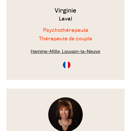
Virginie
Laval
Psychothérapeute
Thérapeute de couple
Hamme-Mille, Louvain-la-Neuve
Consultation
en
Français
Voir
le
thérapeute