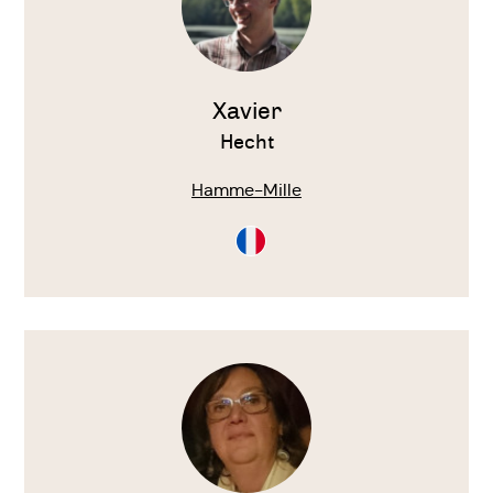
Xavier
Hecht
Hamme-Mille
Consultation
en
Français
Voir
le
thérapeute