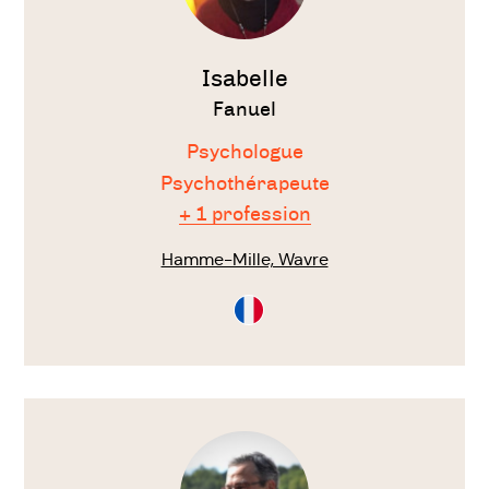
Isabelle
Fanuel
Psychologue
Psychothérapeute
+ 1 profession
Hamme-Mille, Wavre
Consultation
en
Français
Voir
le
thérapeute