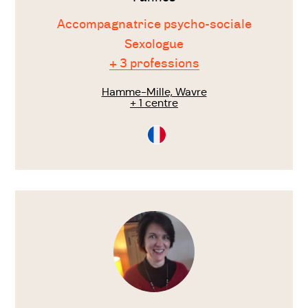
Accompagnatrice psycho-sociale
Sexologue
+ 3 professions
Hamme-Mille, Wavre
+ 1 centre
Consultation
en
Français
Voir
le
thérapeute