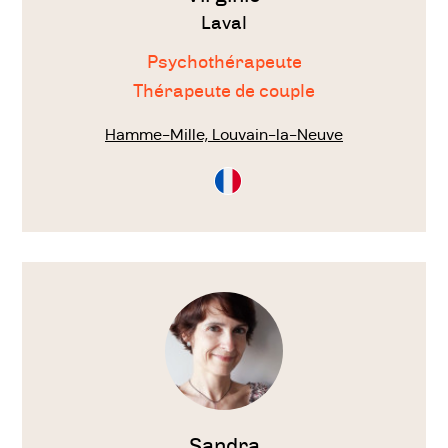
Laval
Psychothérapeute
Thérapeute de couple
Hamme-Mille, Louvain-la-Neuve
Consultation
en
Français
Voir
le
thérapeute
Sandra