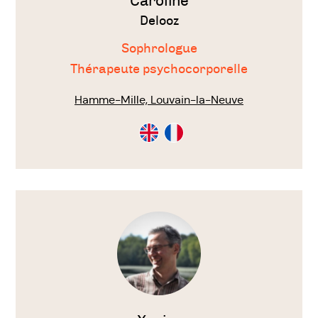
Caroline
Delooz
Sophrologue
Thérapeute psychocorporelle
Hamme-Mille, Louvain-la-Neuve
Consultation
Consultation
en
en
Anglais
Français
Voir
le
thérapeute