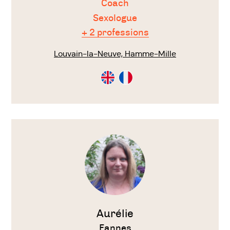
Coach
Sexologue
+ 2 professions
Louvain-la-Neuve, Hamme-Mille
Consultation
Consultation
en
en
Anglais
Français
Voir
le
thérapeute
Aurélie
Fannes