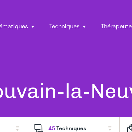
Thérapeute
ématiques
Techniques
ous
ouvain-la-Neu
os
45
Techniques