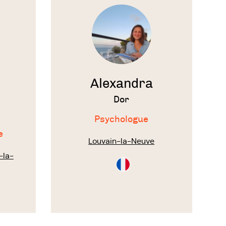
le
 une prise en charge
thérapeute
anges de savoir-faire et
es approches
matique.
u
Alexandra
Dor
illon.🦋
Psychologue
e
Louvain-la-Neuve
-la-
Consultation
en
Français
on