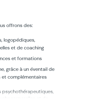
us offrons des:
, logopédiques,
lles et de coaching
ences et formations
e, grâce à un éventail de
s et complémentaires
s psychothérapeutiques,
ychocorporelles et de
paroles, des conférences