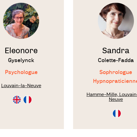
le
Notre équipe pluridisciplinaire garantit
te
thérapeute
globale de la personne, grâce à des éch
à la possibilité de recourir à différent
thérapeutiques pour une même problé
Goûtons aux vertus du temps suspend
Eleonore
Sandra
Gyselynck
Colette-Fadda
...... propice à la légèreté d'un vol de pap
Psychologue
Sophrologue
Hypnopraticienn
Nous vous l'offrons...
Louvain-la-Neuve
Hamme-Mille, Louvain
Consultation
Consultation
Neuve
en
en
Anglais
Français
Consultati
en
Français