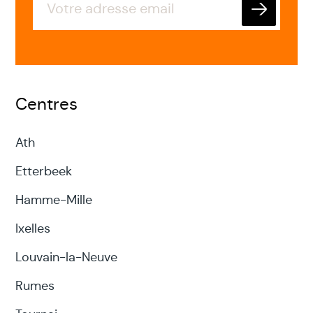
Exemples de coaching personnel :
Envoyer
Coaching de vie : nous vous aidons à
identifier vos objectifs personnels et à
développer un plan pour les atteindre.
Centres
Coaching de carrière : nous vous aidons
Ath
à identifier vos objectifs de carrière et à
Etterbeek
développer un plan pour les atteindre.
Hamme-Mille
Coaching de bien-être : nous vous
aidons à identifier vos objectifs de bien-
Ixelles
être et à développer un plan pour les
Louvain-la-Neuve
atteindre.
Rumes