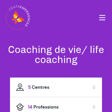
Navigation
principale
Tous
Coaching de vie/ life
nos
à
coaching
thérapeutes
Wavre
spécialisé
5
Centres
en
14
Professions