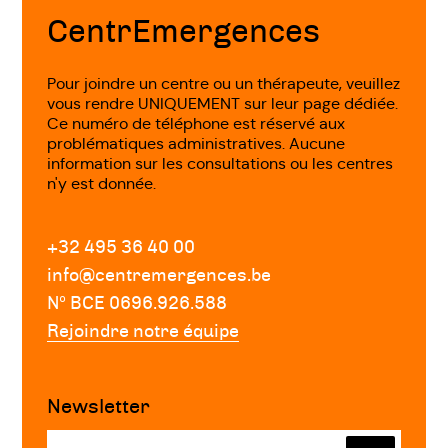
page
Construire rapidement vos projets
CentrEmergences
d’avenir, ne plus manquer les
opportunités
Pour joindre un centre ou un thérapeute, veuillez
vous rendre UNIQUEMENT sur leur page dédiée.
Traverser une crise en vue d'un
Ce numéro de téléphone est réservé aux
problématiques administratives. Aucune
changement
information sur les consultations ou les centres
n'y est donnée.
Notre équipe de coachs expérimentés vous
aidera à identifier vos objectifs personnels,
+32 495 36 40 00
à développer un plan d'action et à
info@centremergences.be
surmonter les obstacles qui vous
Nº BCE 0696.926.588
empêchent de réussir. Nous utilisons des
Rejoindre notre équipe
techniques de coaching innovantes et
efficaces pour vous aider à atteindre vos
objectifs.
Newsletter