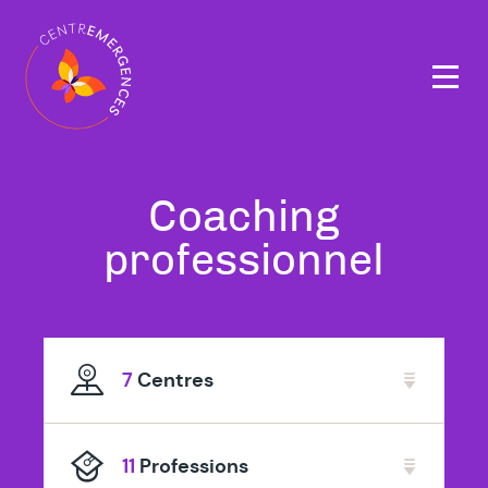
Navigation
principale
Tous
Coaching
nos
à
professionnel
thérapeutes
Ham
spécialisé
Mille
7
Centres
en
11
Professions