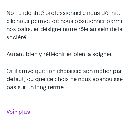
Notre identité professionnelle nous définit,
elle nous permet de nous positionner parmi
nos pairs, et désigne notre rôle au sein de la
société.
Autant bien y réfléchir et bien la soigner.
Or il arrive que l’on choisisse son métier par
défaut, ou que ce choix ne nous épanouisse
pas sur un long terme.
Dans ce cas, il est important de prendre un
temps de recul : quelles sont nos
Voir plus
motivations, nos besoins, nos valeurs?