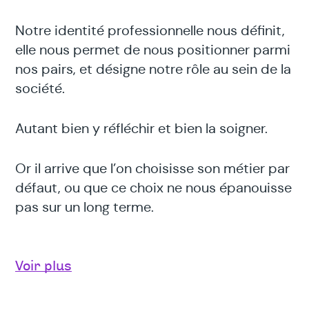
Notre identité professionnelle nous définit,
elle nous permet de nous positionner parmi
nos pairs, et désigne notre rôle au sein de la
société.
Autant bien y réfléchir et bien la soigner.
Or il arrive que l’on choisisse son métier par
défaut, ou que ce choix ne nous épanouisse
pas sur un long terme.
Dans ce cas, il est important de prendre un
temps de recul : quelles sont nos
Voir plus
motivations, nos besoins, nos valeurs?