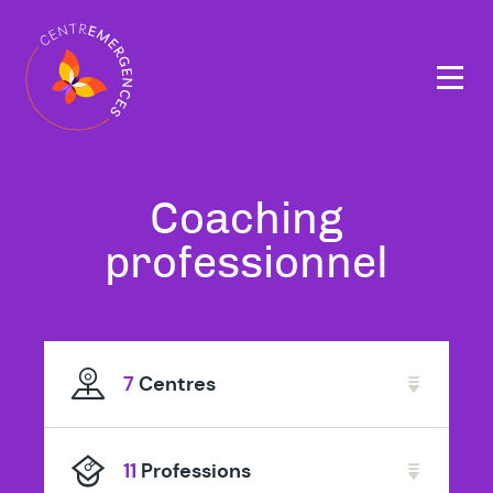
Navigation
principale
Tous
Coaching
nos
à
professionnel
thérapeutes
Ath
spécialisé
7
Centres
en
11
Professions