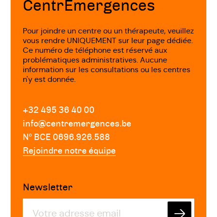
CentrEmergences
équipe et gestion harmonieuse des
éventuelles difficultés relationnelles en
Pour joindre un centre ou un thérapeute, veuillez
vous rendre UNIQUEMENT sur leur page dédiée.
son sein?
Ce numéro de téléphone est réservé aux
problématiques administratives. Aucune
Développer des compétences en
information sur les consultations ou les centres
matière d'autonomie - autogestion -
n'y est donnée.
communication et gestion des relations
à distance
+32 495 36 40 00
info@centremergences.be
Gérer son stress
Nº BCE 0696.926.588
Rejoindre notre équipe
Trouver son équilibre entre la vie privée
et la vie professionnelle
Newsletter
Apprivoiser les "New Ways of Working" :
télétravail, flexibilité,...