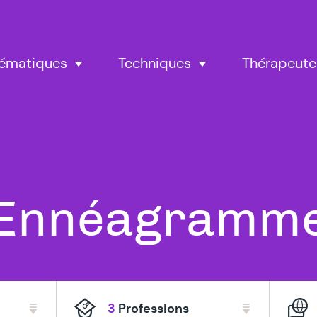
Thérapeute
ématiques
Techniques
Tous
Ennéagramm
nos
3
Professions