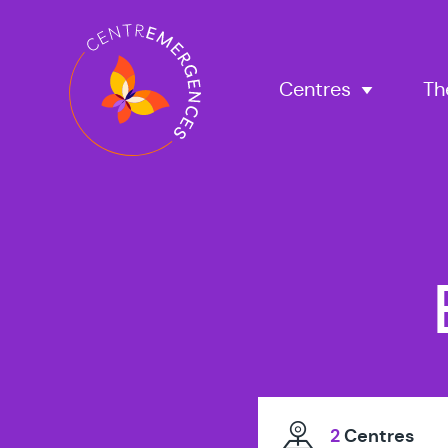
Navigation
principale
Centres
Th
2
Centres