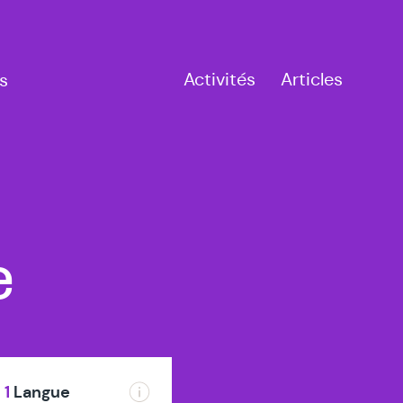
Activités
Articles
s
à
e
Tournai
1
Langue