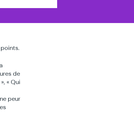
points.
a
ures de
», « Qui
une peur
des