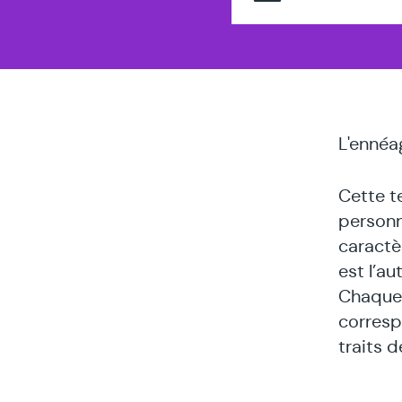
L'ennéa
Cette t
personn
caractèr
est l’a
Chaque 
corresp
traits 