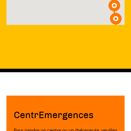
Fin
de
page
CentrEmergences
Pour joindre un centre ou un thérapeute, veuillez