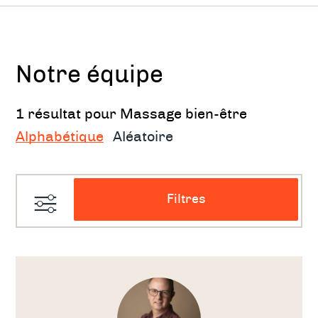
La séance
Sur le fonctionnement de l’organisme :
Notre équipe
apaise et calme
1 résultat pour Massage bien-être
soulage la douleur
Alphabétique
Aléatoire
améliore le sommeil
améliore la digestion et réduit la
Filtres
constipation
améliore la santé de la peau
(hydratation)
Voir
le
thérapeute
Sur les plans sensoriel et psychomoteur :