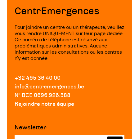
page
Habillé ou avec une huile végétale d’origine
CentrEmergences
biologique et huile essentielle de votre
choix...
Pour joindre un centre ou un thérapeute, veuillez
vous rendre UNIQUEMENT sur leur page dédiée.
Ce numéro de téléphone est réservé aux
Massage harmonisant
problématiques administratives. Aucune
information sur les consultations ou les centres
n'y est donnée.
Pour vous détendre, dénouer des muscles
douloureux, accroître votre conscience
corporelle. Le massage sera adapté à vous,
+32 495 36 40 00
en combinant différentes techniques
info@centremergences.be
(massage californien, suédois, shiatsu,
Nº BCE 0696.926.588
harmonisation énergétique). Les huiles
Rejoindre notre équipe
végétales et huiles essentielles utilisées
seront soigneusement choisies en fonction
Newsletter
de ce dont vous avez besoin. Les effets du
toucher sont physiques autant