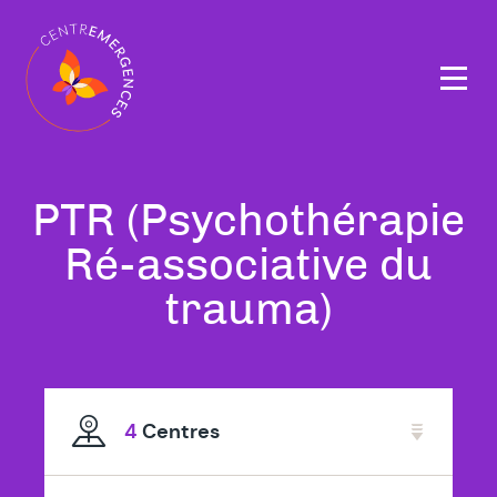
Navigation
principale
Tous
PTR (Psychothérapie
nos
Ré-associative du
thérapeutes
trauma)
spécialisé
en
4
Centres