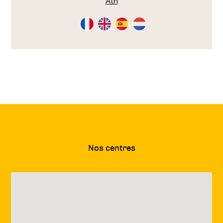
Ath
Consultation
Consultation
Consultation
Consultation
en
en
en
en
Français
Anglais
Espagnol
Néérlandais
Nos centres