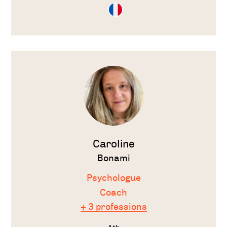
Consultation
en
Français
Voir
le
thérapeute
Caroline
Bonami
Psychologue
Coach
+ 3 professions