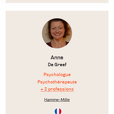
aider à arrêter de fumer
Voir
énurésie,...
le
thérapeute
Anne
De Greef
Psychologue
Psychothérapeute
+ 2 professions
Hamme-Mille
Consultation
en