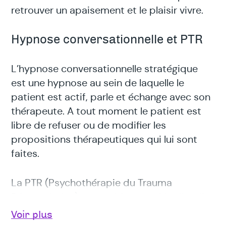
retrouver un apaisement et le plaisir vivre.
Hypnose conversationnelle et PTR
L’hypnose conversationnelle stratégique
est une hypnose au sein de laquelle le
patient est actif, parle et échange avec son
thérapeute. A tout moment le patient est
libre de refuser ou de modifier les
propositions thérapeutiques qui lui sont
faites.
La PTR (Psychothérapie du Trauma
Réassociative) rassemble une série d’outils
de pointe ainsi que des concepts et une
Voir plus
méthodologie propre développée par