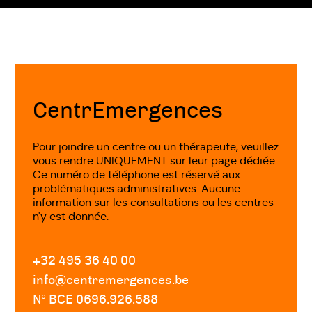
Fin
de
page
CentrEmergences
Pour joindre un centre ou un thérapeute, veuillez
vous rendre UNIQUEMENT sur leur page dédiée.
Ce numéro de téléphone est réservé aux
problématiques administratives. Aucune
information sur les consultations ou les centres
n'y est donnée.
+32 495 36 40 00
info@centremergences.be
Nº BCE 0696.926.588