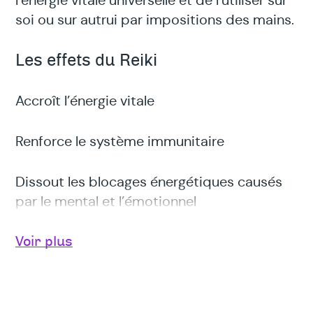
l’énergie vitale universelle et de l’utiliser sur
soi ou sur autrui par impositions des mains.
Les effets du Reiki
Accroît l’énergie vitale
Renforce le système immunitaire
Dissout les blocages énergétiques causés
par le mental et l’émotionnel
Calme les douleurs locales
Voir plus
Relaxe et diminue le stress