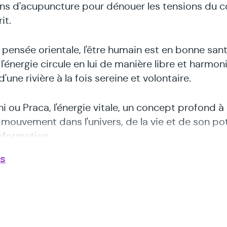
ns d'acupuncture pour dénouer les tensions du c
it.
a pensée orientale, l'être humain est en bonne san
l'énergie circule en lui de manière libre et harmon
d'une rivière à la fois sereine et volontaire.
hi ou Praca, l'énergie vitale, un concept profond à l
 mouvement dans l'univers, de la vie et de son pot
sformation.
us
organisme, cette énergie circule le long des méridi
 et alimentent chacune des facettes du corps et d
. Une blessure, un choc émotionnel, le stress, une
e hygiène de vie sont autant de causes de déséq
 amener à la maladie.