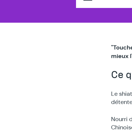
"Touche
mieux l
Ce q
Le shia
détente
Nourri 
Chinois