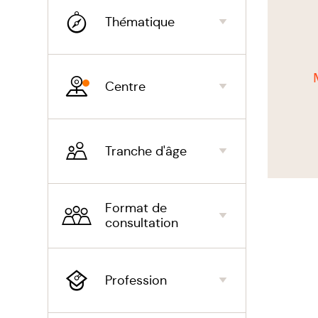
Le coeu
Thématique
L'espri
Centre
Tranche d'âge
Format de
consultation
Profession