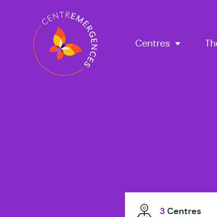
Navigation
principale
Centres
Th
3
Centres