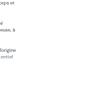
orps et
té
ieuse, à
'origine
entiel
ens qui
e
uilibre