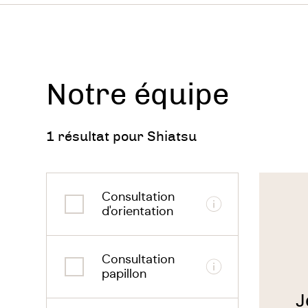
Plus
La resp
Notre équipe
Le syst
1 résultat pour Shiatsu
L'énergi
Voir
le
Consultation
thérapeu
Digesti
Informations
d'orientation
Le corp
Consultation
Informations
papillon
Les pen
J