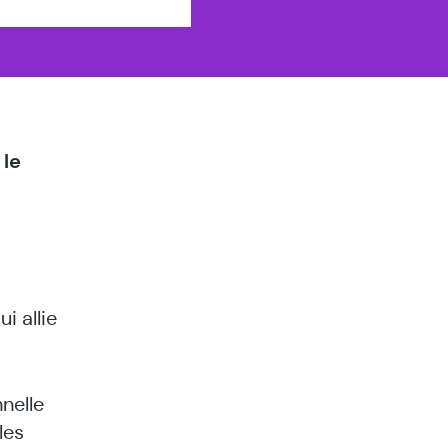
es
 le
i allie
nelle
les