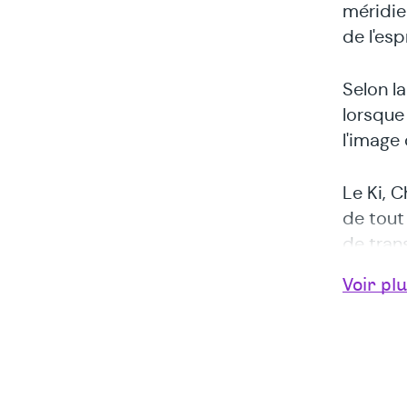
méridie
de l'espr
Selon l
lorsque 
l'image 
Le Ki, C
de tout
de tran
Voir pl
Dans l'
relient
l'esprit
mauvais
pouvant