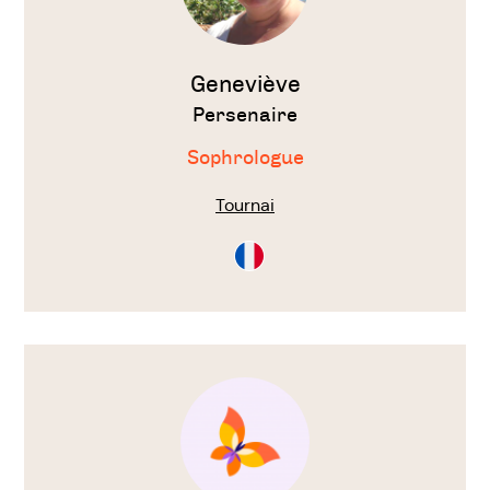
Geneviève
Persenaire
Sophrologue
Tournai
Consultation
en
Français
Voir
le
thérapeute