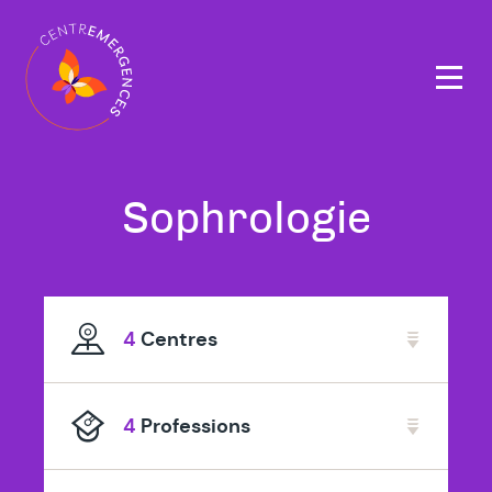
Navigation
principale
Tous
Sophrologie
nos
thérapeutes
4
Centres
spécialisé
en
4
Professions