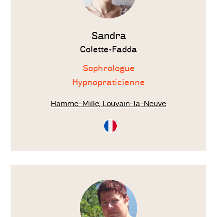
Sandra
Colette-Fadda
Sophrologue
Hypnopraticienne
Hamme-Mille, Louvain-la-Neuve
Consultation
en
Français
Voir
le
thérapeute