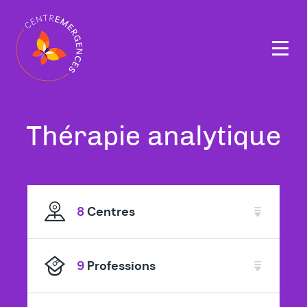
Navigation
principale
Tous
Thérapie analytique
nos
thérapeutes
8
Centres
spécialisé
en
9
Professions