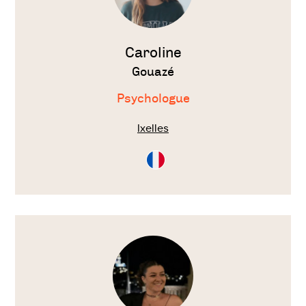
Caroline
Gouazé
Psychologue
Ixelles
Consultation
en
Français
Voir
le
thérapeute