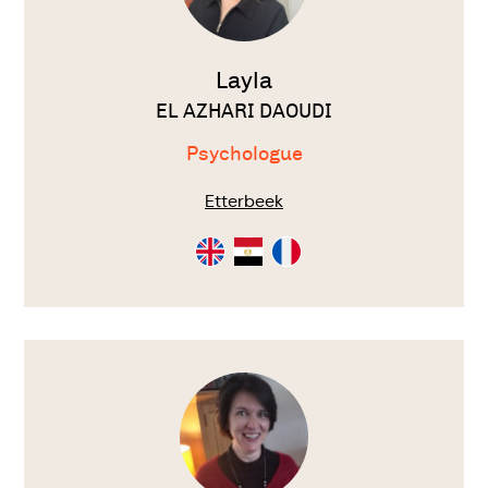
Layla
EL AZHARI DAOUDI
Psychologue
Etterbeek
Consultation
Consultation
Consultation
en
en
en
Anglais
Arabe
Français
Voir
le
thérapeute