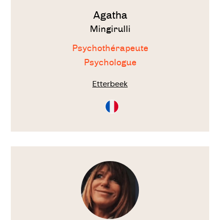
Agatha
Mingirulli
Psychothérapeute
Psychologue
Etterbeek
Consultation
en
Français
Voir
le
thérapeute