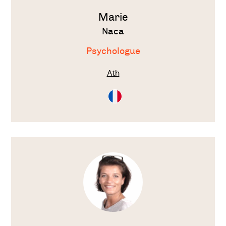
Marie
Naca
Psychologue
Ath
Consultation
en
Français
Voir
le
thérapeute