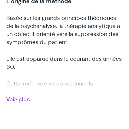
L’origine de la méthode
Basée sur les grands principes théoriques
de la psychanalyse, la thérapie analytique a
un objectif orienté vers la suppression des
symptômes du patient.
Elle est apparue dans le courant des années
60.
Cette méthode vise à atténuer la
souffrance psychique et à donner au
patient des outils pour mieux gérer sa vie
Voir plus
quotidienne.
Les principaux fondements