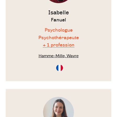
Isabelle
Fanuel
Psychologue
Psychothérapeute
+ 1 profession
Hamme-Mille, Wavre
Consultation
en
Français
Voir
le
thérapeute