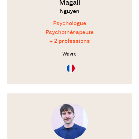
Magali
Nguyen
Psychologue
Psychothérapeute
+ 2 professions
Wavre
Consultation
en
Français
Voir
le
thérapeute