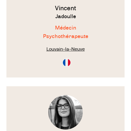
Vincent
Jadoulle
Médecin
Psychothérapeute
Louvain-la-Neuve
Consultation
en
Français
Voir
le
thérapeute