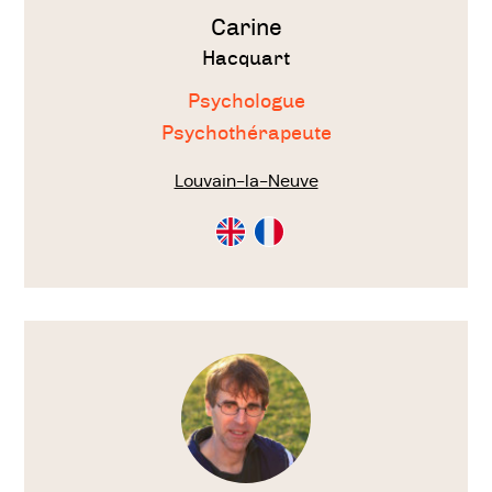
Carine
Hacquart
Psychologue
Psychothérapeute
Louvain-la-Neuve
Consultation
Consultation
en
en
Anglais
Français
Voir
le
thérapeute