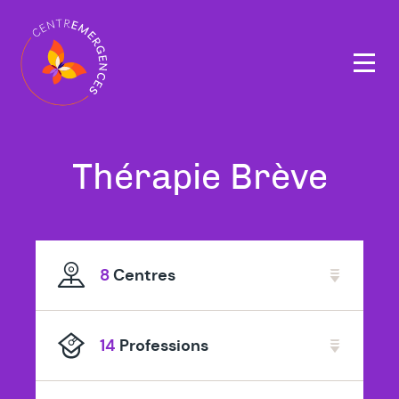
Navigation
principale
Tous
à
Thérapie Brève
nos
Tou
thérapeutes
8
Centres
spécialisé
en
14
Professions