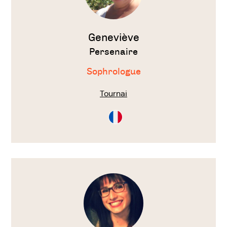
Geneviève
Persenaire
Sophrologue
Tournai
Consultation
en
Français
Voir
le
thérapeute