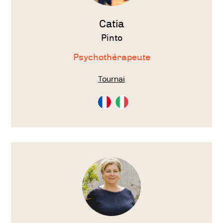
Catia
Pinto
Psychothérapeute
Tournai
Consultation
Consultation
en
en
Français
Italien
Voir
le
thérapeute