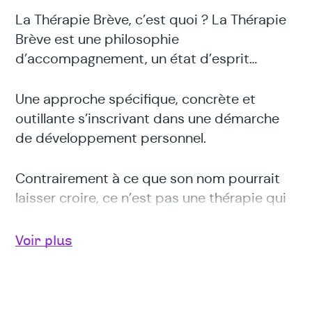
La Thérapie Brève, c’est quoi ? La Thérapie
Brève est une philosophie
d’accompagnement, un état d’esprit…
Une approche spécifique, concrète et
outillante s’inscrivant dans une démarche
de développement personnel.
Contrairement à ce que son nom pourrait
laisser croire, ce n’est pas une thérapie qui
se limite à un nombre court et/ou prédéfini
de séances.
Voir plus
Cette thérapie peut convenir à toute
personne qui souhaite trouver les