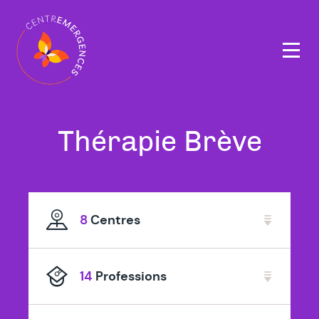
Navigation
principale
Tous
à
Thérapie Brève
nos
Rum
thérapeutes
8
Centres
spécialisé
en
14
Professions