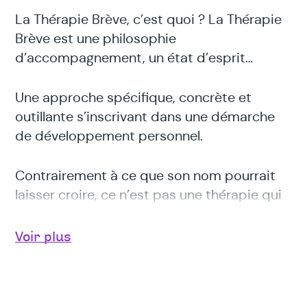
La Thérapie Brève, c’est quoi ? La Thérapie
Brève est une philosophie
d’accompagnement, un état d’esprit…
Une approche spécifique, concrète et
outillante s’inscrivant dans une démarche
de développement personnel.
Contrairement à ce que son nom pourrait
laisser croire, ce n’est pas une thérapie qui
se limite à un nombre court et/ou prédéfini
de séances.
Voir plus
Cette thérapie peut convenir à toute
personne qui souhaite trouver les