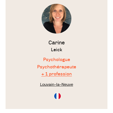
le
thérapeute
Carine
Leick
Psychologue
Psychothérapeute
+ 1 profession
Louvain-la-Neuve
Consultation
en
Français