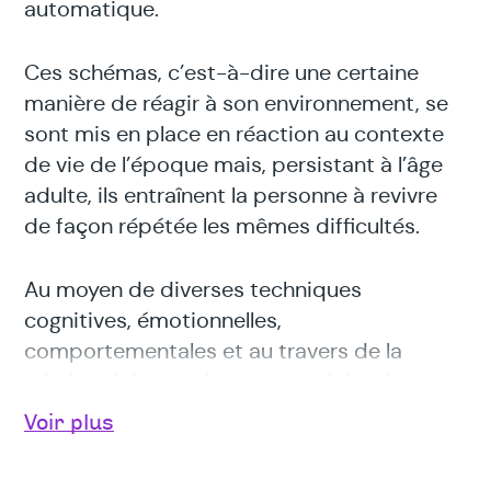
automatique.
Ces schémas, c’est-à-dire une certaine
manière de réagir à son environnement, se
sont mis en place en réaction au contexte
de vie de l’époque mais, persistant à l’âge
adulte, ils entraînent la personne à revivre
de façon répétée les mêmes difficultés.
Au moyen de diverses techniques
cognitives, émotionnelles,
comportementales et au travers de la
relation thérapeutique, cette thérapie a
pour objectif d’aider le patient à
Voir plus
reconnaître l’activation des schémas qui
causent ses difficultés récurrentes et à lui