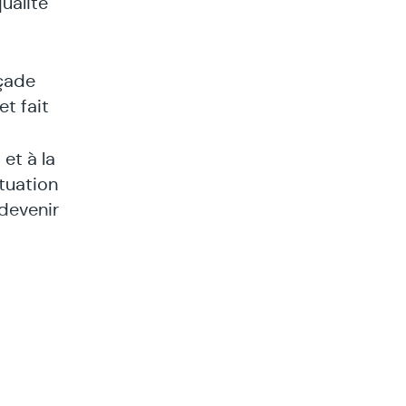
qualité
açade
et fait
et à la
tuation
 devenir
 client
. Il