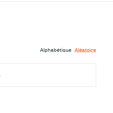
nt ###
e
e vécu,
Alphabétique
Aléatoire
e
ez le
.
ie se
rs, dans