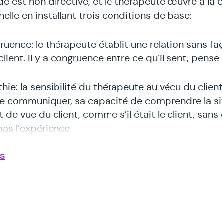
de est non directive, et le thérapeute œuvre à la 
nelle en installant trois conditions de base:
ruence: le thérapeute établit une relation sans f
client. Il y a congruence entre ce qu’il sent, pense 
ie: la sensibilité du thérapeute au vécu du client 
e communiquer, sa capacité de comprendre la si
 de vue du client, comme s’il était le client, sans
pas l’expérience
us
tation inconditionnelle: le thérapeute considère le
ne personne dont il n’a pas à évaluer l’expérience
e une prise de distance réflexive.
essus thérapeutique contribue à un étayage qui