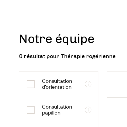
promeut
Plus en
L’expér
considé
Notre équipe
le senti
0 résultat pour Thérapie rogérienne
Cette m
thérapeu
client 
Consultation
Informations
d'orientation
L’obser
fait alo
Consultation
thérapeu
Informations
papillon
Le chan