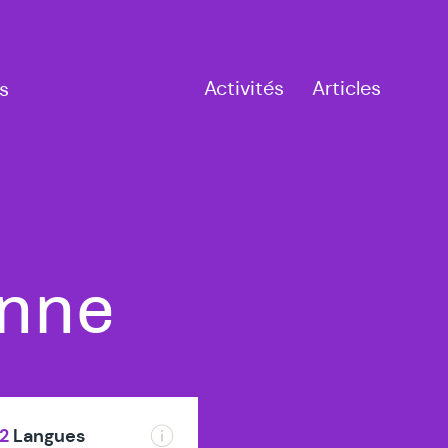
Activités
Articles
s
à
enne
Ixelles
2
Langues