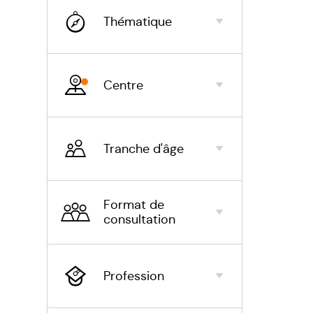
un mouv
Thématique
stabilit
Cette n
Centre
le chan
le rythm
Tranche d'âge
Les car
ce mouv
difficu
Format de
d’utili
consultation
personn
Le rapp
Profession
Il recon