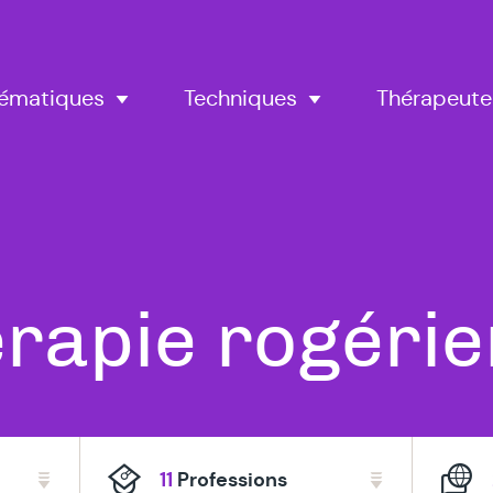
Thérapeute
ématiques
Techniques
us
rapie rogéri
s
11
Professions