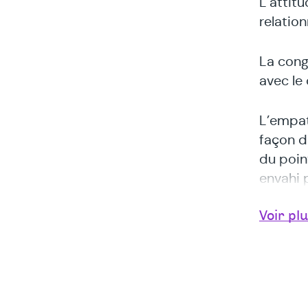
L’attitu
relation
La cong
avec le 
L’empath
façon d
du point
envahi 
Voir pl
L’accep
comme u
sollicit
Le proc