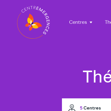
Navigation
principale
Centres
Th
To
Thé
no
5
Centres