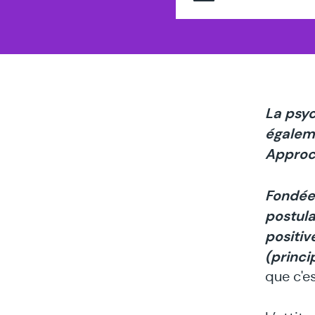
thé
spé
en
La psyc
égaleme
Approch
Fondée 
postula
positiv
(princi
que c'e