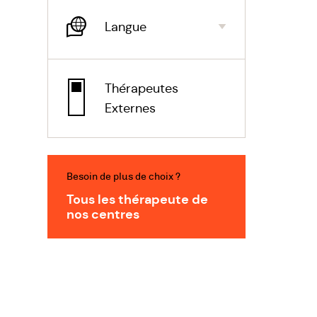
ses pro
Langue
respons
ouvert à
Thérapeutes
Externes
Besoin de plus de choix ?
Tous les thérapeute de
nos centres