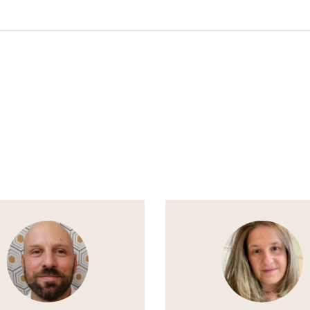
s proches
 conséquences
sur la vie quotidienne, les relation
nces, l’organisation pratique de la vie quotidienne,
ale…
 phases
: découverte, espoir, essais de contrôler 
sommation (de son compagnon ou de sa compag
parent, de son enfant,), découragement, rancœur
ant la phase de dépendance, au moment du sev
Voir
le
i de l’abstinence.
te
thérapeute
violences
: violences verbales, contrôle de l’argen
ttement, violences physiques