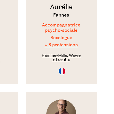
Aurélie
Fannes
Accompagnatrice
psycho-sociale
une
Sexologue
+ 3 professions
Hamme-Mille, Wavre
d’un
+ 1 centre
tion
sultation
l
rlandais
Consultation
rez (1)
en
Français
ls
n bilan
Voir
le
thérapeute
tionnel,