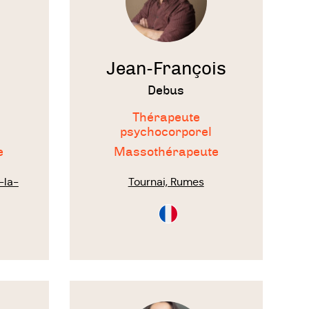
s
 les
Jean-François
Debus
Thérapeute
psychocorporel
et
e
Massothérapeute
-la-
Tournai, Rumes
Consultation
tion
en
Français
vre aux
Voir
server
le
thérapeute