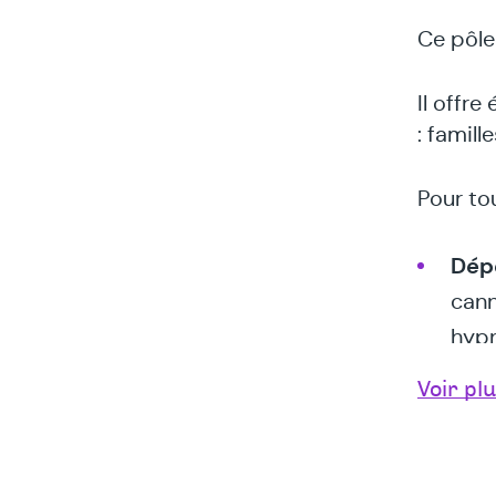
Ce pôle
Il offr
: famill
Pour tou
Dép
cann
hypn
Dép
Voir pl
mult
soci