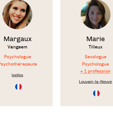
te
thérapeute
Margaux
Marie
Vangeem
Tilleux
Psychologue
Sexologue
Psychothérapeute
Psychologue
+ 1 profession
Ixelles
Louvain-la-Neuve
Consultation
en
Consultati
Français
en
Français