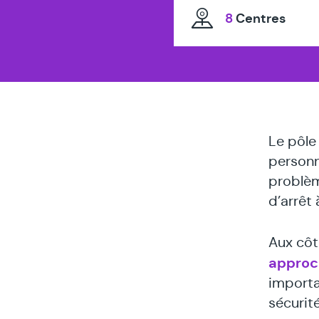
8
Centres
Le pôle
personn
problèm
d’arrêt
Aux côt
approc
importa
sécurit