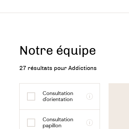
Pour le
Les
fina
soci
Notre équipe
Les
con
27 résultats pour Addictions
son 
pend
Voir
le
celu
Consultation
thérapeu
Informations
d'orientation
Les 
ende
Consultation
Informations
papillon