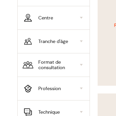
Les 
prop
Centre
Pour
Tranche d'âge
addi
Entr
Format de
prog
consultation
mult
d’un
Profession
cibl
Voir
appr
le
thérapeu
Pris
Technique