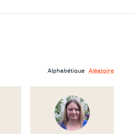
s, les
 la vie
la
ne, de
Alphabétique
Aléatoire
. Vie
rage et
Voir
le
thérapeute
t et