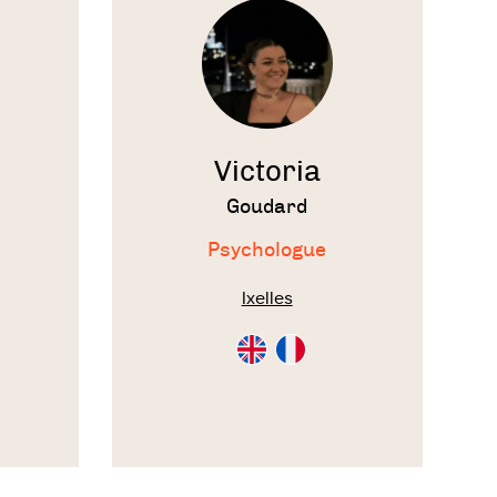
thérapeute
Victoria
Goudard
Psychologue
Ixelles
Consultation
Consultation
en
en
Anglais
Français
on