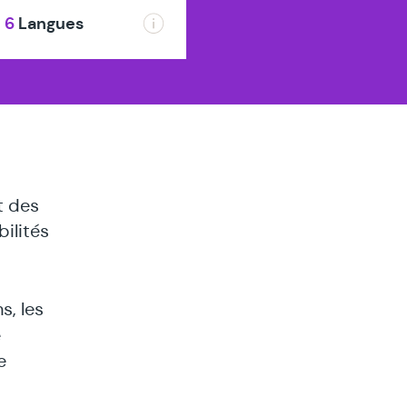
s
6
Langues
t des
ilités
, les
e
e