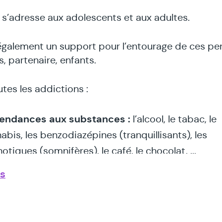
 s’adresse aux adolescents et aux adultes.
e également un support pour l’entourage de ces p
es, partenaire, enfants.
tes les addictions​ :​
endances aux substances​ :
l’alcool, le tabac, le
abis, les benzodiazépines (tranquillisants), les
otiques (somnifères), le café, le chocolat, ...
endances comportementales​ :
les jeux de rôles
us
ijoueurs (ex : WoW), les jeux de hasard, les résea
aux, la masturbation, l’exercice physique, ...