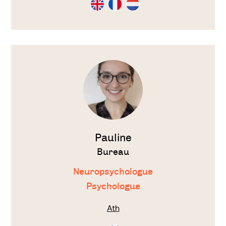
Consultation
Consultation
Consultation
en
en
en
Anglais
Français
Néérlandais
Voir
le
thérapeute
Pauline
Bureau
Neuropsychologue
Psychologue
Ath