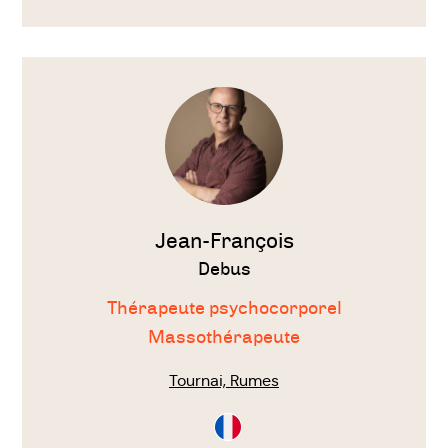
Français
Polonais
Voir
le
thérapeute
Jean-François
Debus
Thérapeute psychocorporel
Massothérapeute
Tournai, Rumes
Consultation
en