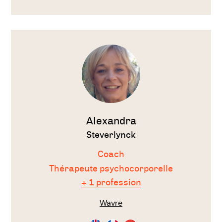
Français
Voir
le
thérapeute
Alexandra
Steverlynck
Coach
Thérapeute psychocorporelle
+ 1 profession
Wavre