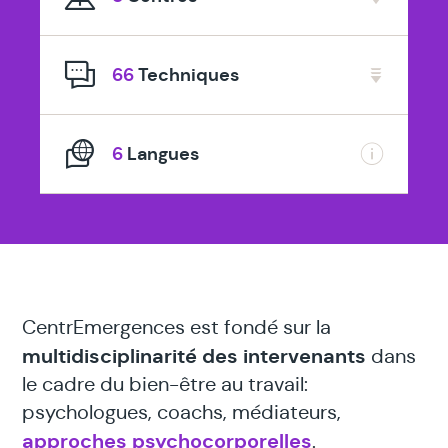
spécialisé
en
66
Techniques
6
Langues
CentrEmergences est fondé sur la
multidisciplinarité des intervenants
dans
le cadre du bien-être au travail:
psychologues, coachs, médiateurs,
approches psychocorporelles
.