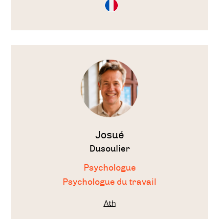
Consultation
en
Français
Voir
le
thérapeute
Josué
Dusoulier
Psychologue
Psychologue du travail
Ath