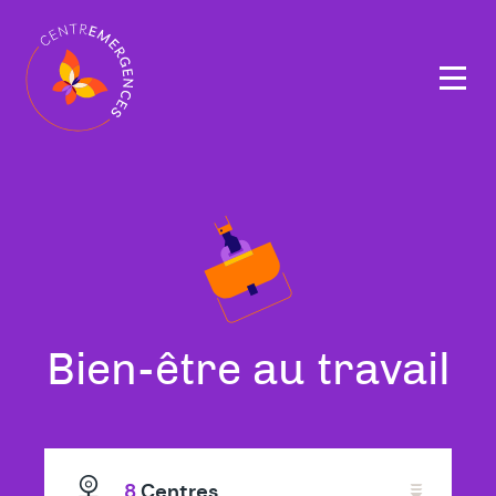
Navigation
principale
Tous
Bien-être au travail
nos
thérapeutes
8
Centres