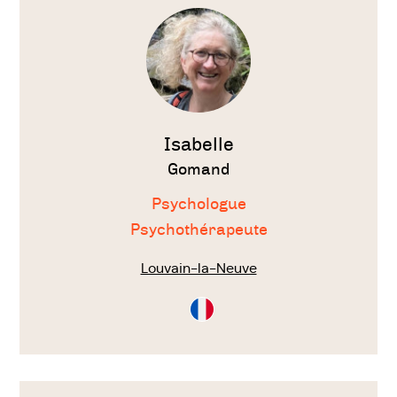
le
thérapeute
Isabelle
Gomand
Psychologue
Psychothérapeute
Louvain-la-Neuve
Consultation
en
Français
Voir