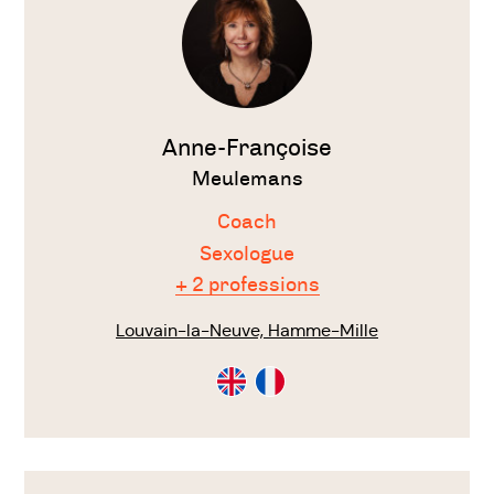
Anne-Françoise
Meulemans
Coach
Sexologue
+ 2 professions
Louvain-la-Neuve, Hamme-Mille
Consultation
Consultation
en
en
Anglais
Français
Voir