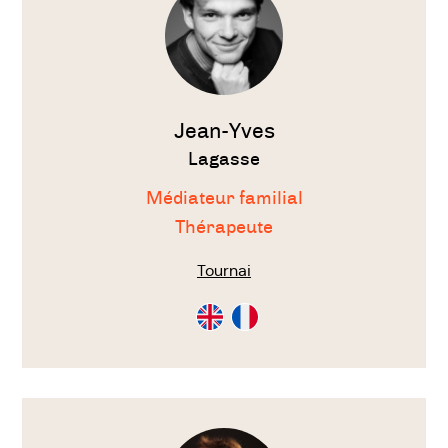
Jean-Yves
Lagasse
Médiateur familial
Thérapeute
Tournai
Consultation
Consultation
en
en
Anglais
Français
Voir
le
thérapeute