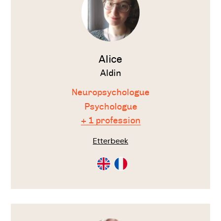
Alice
Aldin
Neuropsychologue
Psychologue
+ 1 profession
Etterbeek
Consultation
Consultation
en
en
Anglais
Français
Voir
le