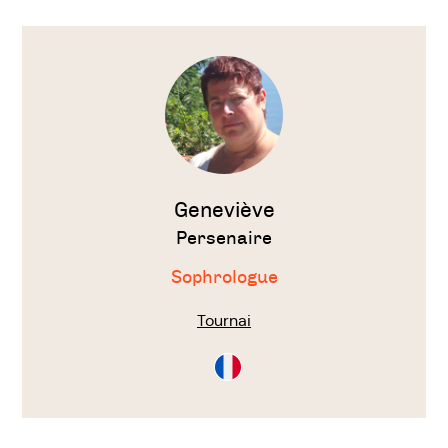
Voir
le
thérapeute
Geneviève
Persenaire
Sophrologue
Tournai
Consultation
en
Français