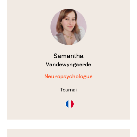
Voir
le
thérapeute
Samantha
Vandewyngaerde
Neuropsychologue
Tournai
Consultation
en
Français
Voir
le