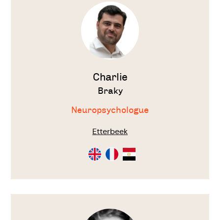
thérapeute
Charlie
Braky
Neuropsychologue
Etterbeek
Consultation
Consultation
Consultation
en
en
en
Anglais
Français
Arabe
Voir
le
thérapeute