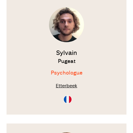
Voir
le
thérapeute
Sylvain
Pugeat
Psychologue
Etterbeek
Consultation
en
Français
Voir
le