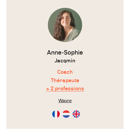
Voir
le
thérapeute
Anne-Sophie
Jacqmin
Coach
Thérapeute
+ 2 professions
Wavre
Consultation
Consultation
Consultation
en
en
en
Français
Néérlandais
Anglais