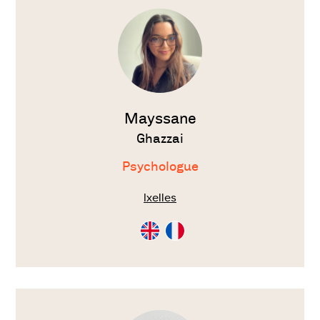
le
thérapeute
Mayssane
Ghazzai
Psychologue
Ixelles
Consultation
Consultation
en
en
Anglais
Français
Voir
le
thérapeute