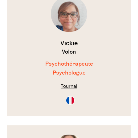
Vickie
Volon
Psychothérapeute
Psychologue
Tournai
Consultation
en
Français
Voir
le
thérapeute