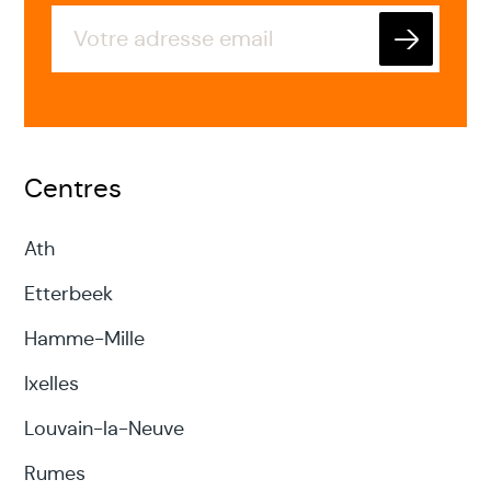
Sophrologie
Envoyer
Méditation
Centres
Shiatsu
Ath
Reiki
Etterbeek
Pleine conscience
Hamme-Mille
EFT
Ixelles
Louvain-la-Neuve
.....
Rumes