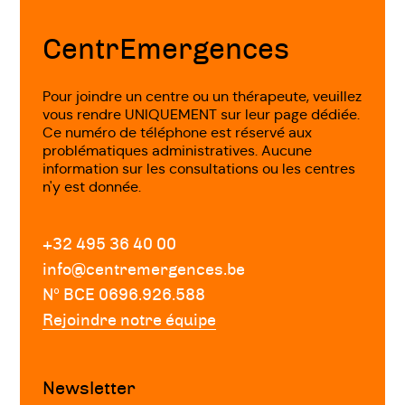
de
Le travail psycho-corporel que nous vous
page
offrons peut être entrepris de manière
CentrEmergences
unique, selon un cycle, ou en synergie avec
une thérapie plus verbale. Dans ce cas, les
Pour joindre un centre ou un thérapeute, veuillez
vous rendre UNIQUEMENT sur leur page dédiée.
thérapeutes coordonnent leur travail pour
Ce numéro de téléphone est réservé aux
vous offrir le plus grand confort de
problématiques administratives. Aucune
consultation, tant dans la fréquence que
information sur les consultations ou les centres
n'y est donnée.
dans la qualité du travail pluridisciplinaire.
Les intervenants du pôle psycho-corporel
proposent une approche thérapeutique à
+32 495 36 40 00
partir du corps, de sa perception, de son
info@centremergences.be
ressenti.
Nº BCE 0696.926.588
Rejoindre notre équipe
Les approches:
Newsletter
Massages: différentes approches