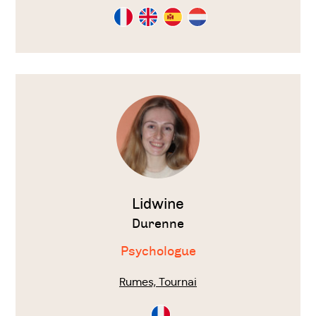
Consultation
Consultation
Consultation
Consultation
en
en
en
en
Français
Anglais
Espagnol
Néérlandais
Voir
le
thérapeute
Lidwine
Durenne
Psychologue
Rumes, Tournai
Consultation