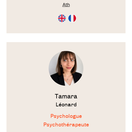
Ath
Consultation
Consultation
en
en
Anglais
Français
Voir
le
thérapeute
Tamara
Léonard
Psychologue
Psychothérapeute