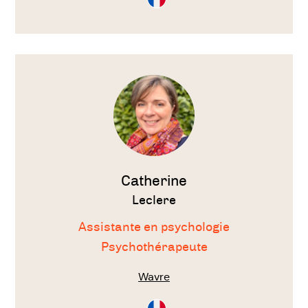
en
Français
Voir
le
thérapeute
Catherine
Leclere
Assistante en psychologie
Psychothérapeute
Wavre
Consultation