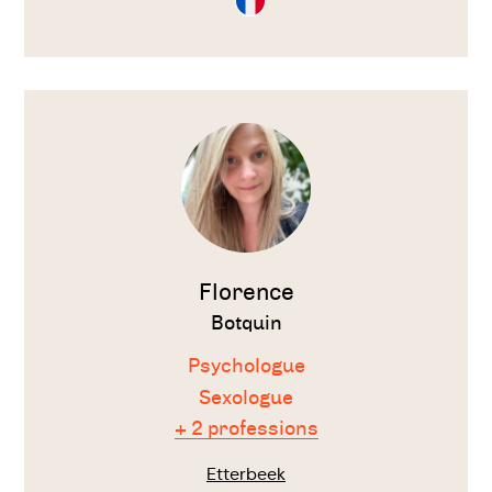
en
Français
Voir
le
thérapeute
Florence
Botquin
Psychologue
Sexologue
+ 2 professions
Etterbeek