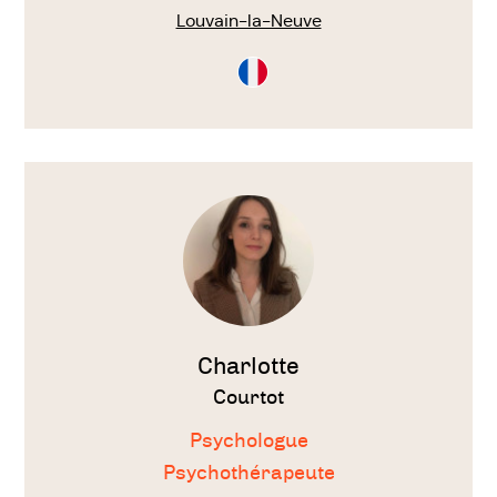
Louvain-la-Neuve
Consultation
en
Français
Voir
le
thérapeute
Charlotte
Courtot
Psychologue
Psychothérapeute