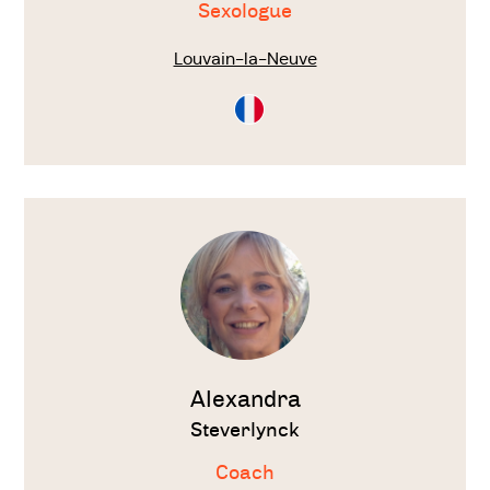
Sexologue
Louvain-la-Neuve
Consultation
en
Français
Voir
le
thérapeute
Alexandra
Steverlynck
Coach