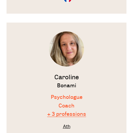
en
Français
Voir
le
thérapeute
Caroline
Bonami
Psychologue
Coach
+ 3 professions
Ath