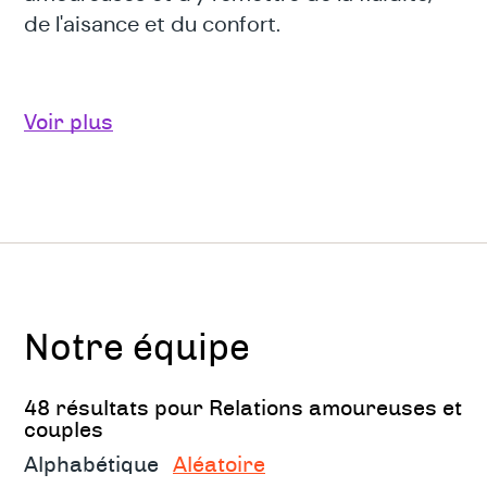
de l'aisance et du confort.
Pour qui? Pour quoi?
Voir plus
Deux types de prise en charge
En couple :
Problèmes de couple d’un point de vue
relationnel: vécu de manipulation, de jeu
Notre équipe
de pouvoir,...
Dépendance affective au sein du couple
48 résultats pour Relations amoureuses et
couples
Jalousie excessive
Alphabétique
Aléatoire