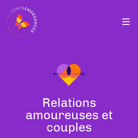
Navigation
principale
Tous
Relations
nos
amoureuses et
thérapeutes
couples