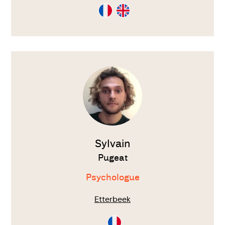
Consultation
Consultation
en
en
Français
Anglais
Voir
le
thérapeute
Sylvain
Pugeat
Psychologue
Etterbeek
Consultation