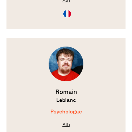
Ath
Consultation
en
Français
Voir
le
thérapeute
Romain
Leblanc
Psychologue
Ath