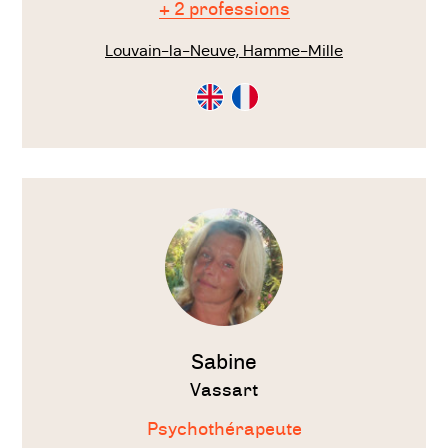
+ 2 professions
Louvain-la-Neuve, Hamme-Mille
Consultation
Consultation
en
en
Anglais
Français
Voir
le
thérapeute
Sabine
Vassart
Psychothérapeute