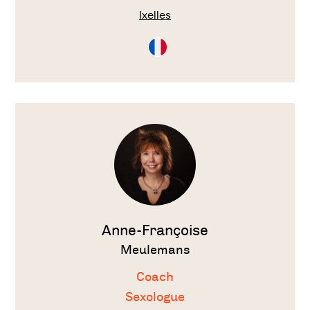
Ixelles
Consultation
en
Français
Voir
le
thérapeute
Anne-Françoise
Meulemans
Coach
Sexologue