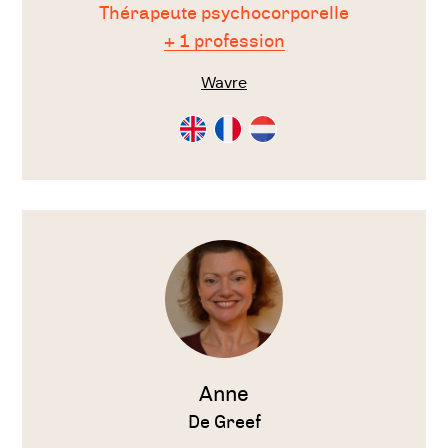
Thérapeute psychocorporelle
+ 1 profession
Wavre
Consultation
Consultation
Consultation
en
en
en
Anglais
Français
Néérlandais
Voir
le
thérapeute
Anne
De Greef