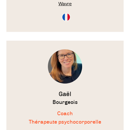
Wavre
Consultation
en
Français
Voir
le
thérapeute
Gaël
Bourgeois
Coach
Thérapeute psychocorporelle