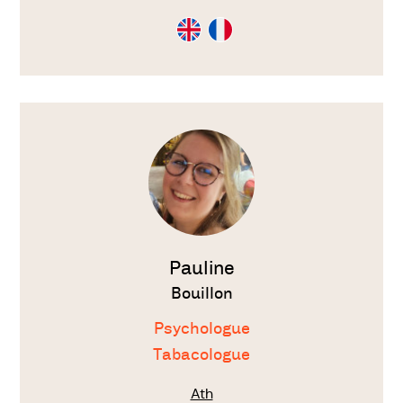
Consultation
Consultation
en
en
Anglais
Français
Voir
le
thérapeute
Pauline
Bouillon
Psychologue
Tabacologue
Ath