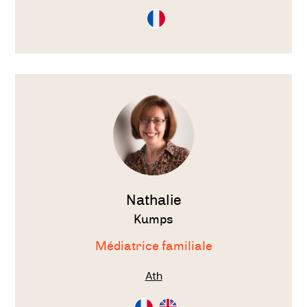
Consultation
en
Français
Voir
le
thérapeute
Nathalie
Kumps
Médiatrice familiale
Ath
Consultation
Consultation