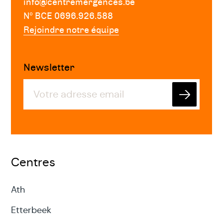
info@centremergences.be
Nº BCE 0696.926.588
Rejoindre notre équipe
Newsletter
Envoyer
Centres
Ath
Etterbeek