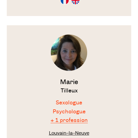
en
en
Français
Anglais
Voir
le
thérapeute
Marie
Tilleux
Sexologue
Psychologue
+ 1 profession
Louvain-la-Neuve