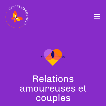
Navigation
principale
Tous
Relations
nos
amoureuses et
thérapeutes
couples