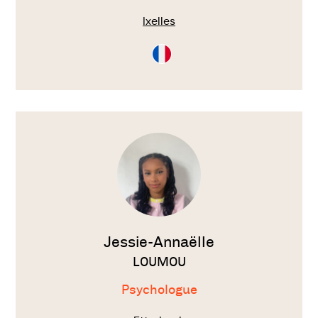
Ixelles
Consultation
en
Français
Voir
le
thérapeute
Jessie-Annaëlle
LOUMOU
Psychologue