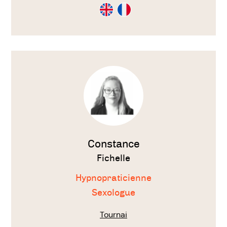
Consultation
Consultation
en
en
Anglais
Français
Voir
le
thérapeute
Constance
Fichelle
Hypnopraticienne
Sexologue
Tournai