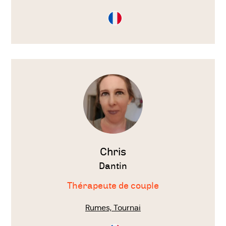
Consultation
en
Français
Voir
le
thérapeute
Chris
Dantin
Thérapeute de couple
Rumes, Tournai