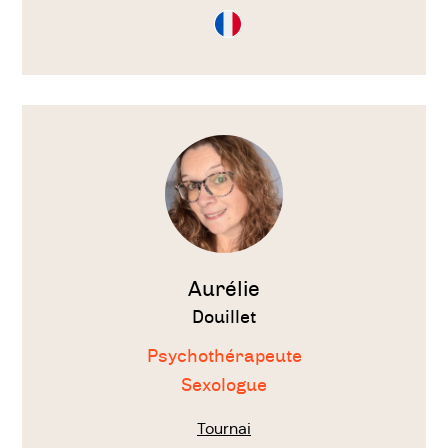
Consultation
en
Français
Voir
le
thérapeute
Aurélie
Douillet
Psychothérapeute
Sexologue
Tournai