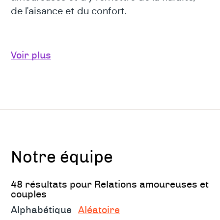
de l'aisance et du confort.
Pour qui? Pour quoi?
Voir plus
Deux types de prise en charge
En couple :
Problèmes de couple d’un point de vue
relationnel: vécu de manipulation, de jeu
Notre équipe
de pouvoir,...
Dépendance affective au sein du couple
48 résultats pour Relations amoureuses et
couples
Jalousie excessive
Alphabétique
Aléatoire