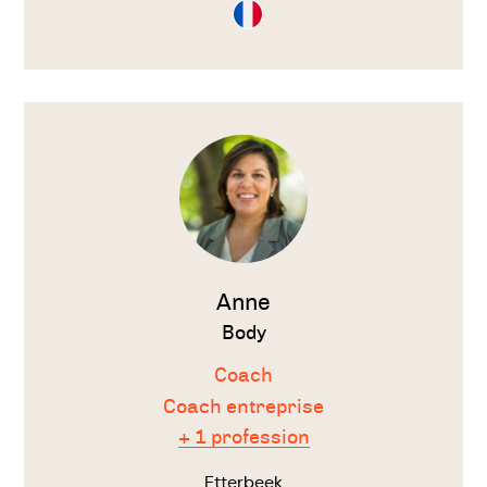
Consultation
en
Français
Voir
le
thérapeute
Anne
Body
Coach
Coach entreprise
+ 1 profession
Etterbeek