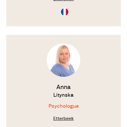
Consultation
en
Français
Voir
le
thérapeute
Anna
Litynska
Psychologue
Etterbeek