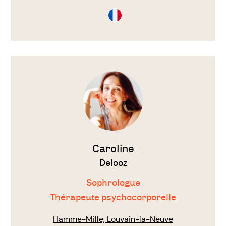
Consultation
en
Français
Voir
le
thérapeute
Caroline
Delooz
Sophrologue
Thérapeute psychocorporelle
Hamme-Mille, Louvain-la-Neuve