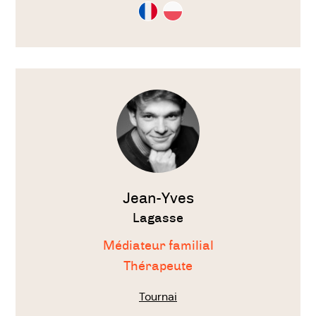
Consultation
Consultation
en
en
Français
Polonais
Voir
le
thérapeute
Jean-Yves
Lagasse
Médiateur familial
Thérapeute
Tournai