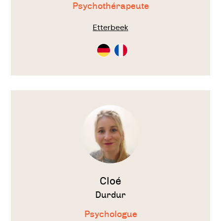
Psychothérapeute
Etterbeek
Consultation
Consultation
en
en
Allemand
Français
Voir
le
thérapeute
Cloé
Durdur
Psychologue