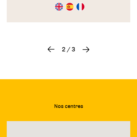
Consultation
Consultation
Consultation
en
en
en
Anglais
Espagnol
Français
2
/
3
Précédent
Suivant
Nos centres