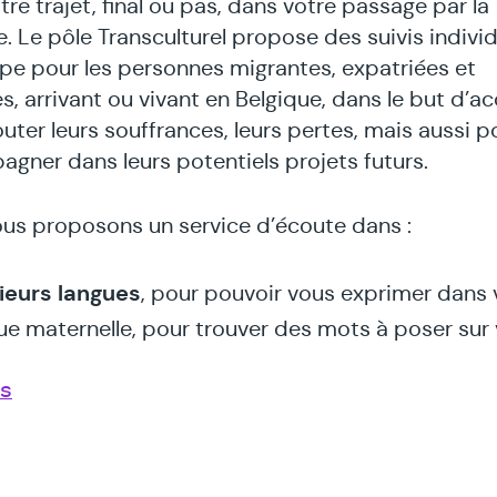
re trajet, final ou pas, dans votre passage par la
e. Le pôle Transculturel propose des suivis individ
pe pour les personnes migrantes, expatriées et
s, arrivant ou vivant en Belgique, dans le but d’acc
uter leurs souffrances, leurs pertes, mais aussi p
gner dans leurs potentiels projets futurs.
us proposons un service d’écoute dans :
ieurs langues
, pour pouvoir vous exprimer dans 
ue maternelle, pour trouver des mots à poser sur
ions ;
us
adre interculturel
, avec des professionnels
rimentés dans la migration et le carrefour de cult