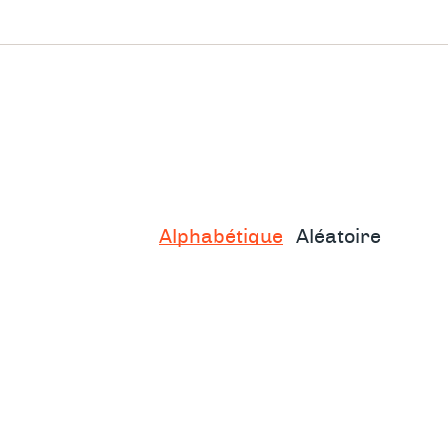
ue
milial.
Alphabétique
Aléatoire