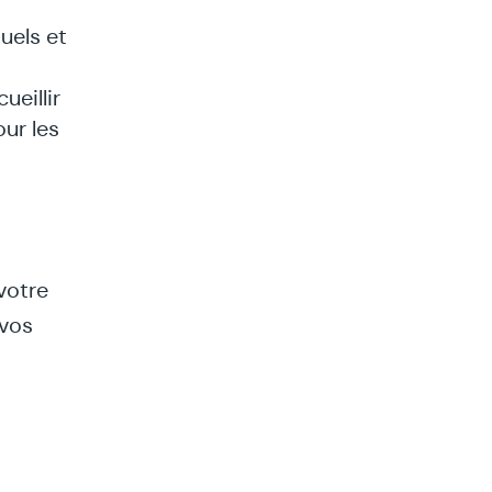
uels et
ueillir
our les
votre
 vos
ures.