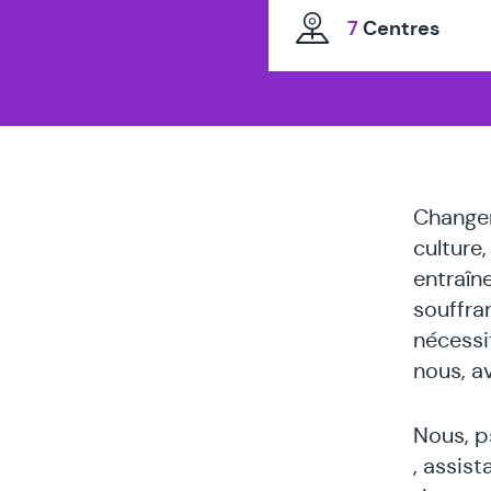
7
Centres
Changer
culture
entraîn
souffran
nécessi
nous, av
Nous, p
, assis