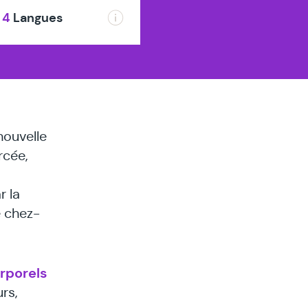
4
Langues
nouvelle
rcée,
r la
e chez-
rporels
rs,