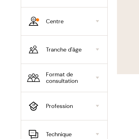
Pour
Dans pl
Centre
confére
ensembl
Tranche d'âge
Les 
Le t
Format de
consultation
La pe
Les 
Profession
Le c
Les 
Technique