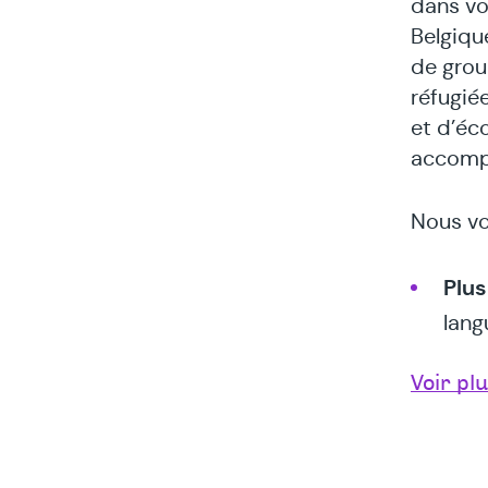
dans vot
Belgiqu
de grou
réfugiée
et d’éco
accompa
Nous vo
Plus
lang
émot
Voir pl
Un c
expé