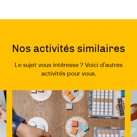
Nos activités similaires
Le sujet vous intéresse ? Voici d'autres
activités pour vous.
Voir
Voi
La
Ate
ludothèque
"E
du
de
Mieux
se
-
à
Etre
l'a
de
th
et