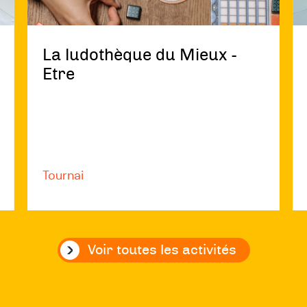
ac
La ludothèque du Mieux -
Etre
Tournai
Voir toutes les activités