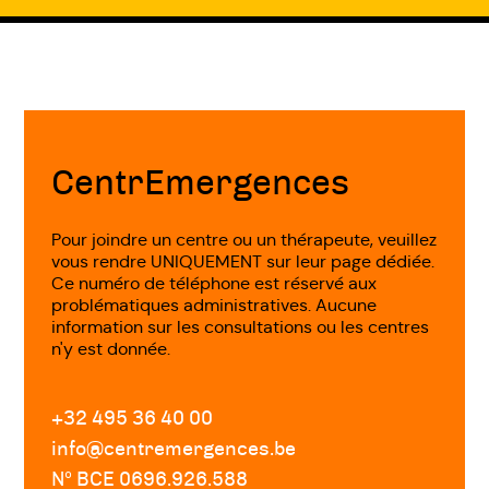
Précédent
Suivant
Fin
de
page
CentrEmergences
Pour joindre un centre ou un thérapeute, veuillez
vous rendre UNIQUEMENT sur leur page dédiée.
Ce numéro de téléphone est réservé aux
problématiques administratives. Aucune
information sur les consultations ou les centres
n'y est donnée.
+32 495 36 40 00
info@centremergences.be
Nº BCE 0696.926.588