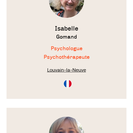
Isabelle
Gomand
Psychologue
Psychothérapeute
Louvain-la-Neuve
Consultation
en
Français
Voir
le
thérapeute