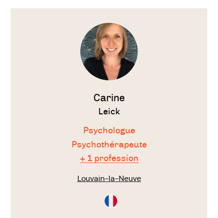
Voir
le
thérapeute
Carine
Leick
Psychologue
Psychothérapeute
+ 1 profession
Louvain-la-Neuve
Consultation
en
Français