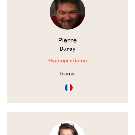
Pierre
Duray
Hypnopraticien
Tournai
Consultation
en
Français
Voir
le
thérapeute