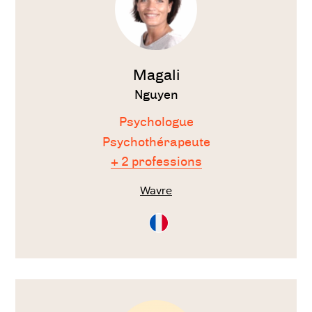
Magali
Nguyen
Psychologue
Psychothérapeute
+ 2 professions
Wavre
Consultation
en
Français
Voir
le
thérapeute