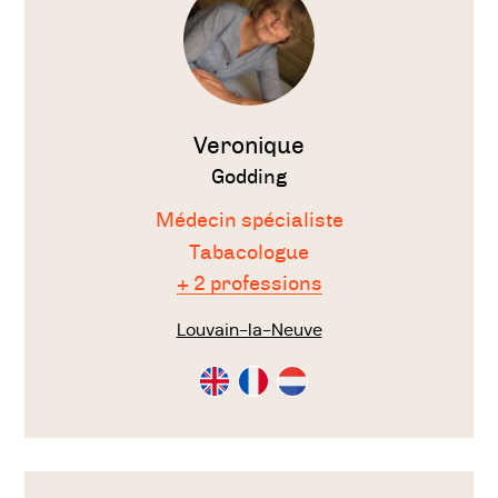
Veronique
Godding
Médecin spécialiste
Tabacologue
+ 2 professions
Louvain-la-Neuve
Consultation
Consultation
Consultation
en
en
en
Anglais
Français
Néérlandais
Voir
le