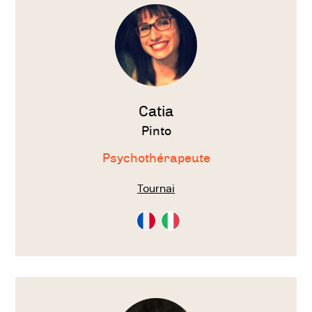
thérapeute
Catia
Pinto
Psychothérapeute
Tournai
Consultation
Consultation
en
en
Français
Italien
Voir
le
thérapeute