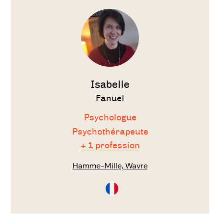
le
thérapeute
Isabelle
Fanuel
Psychologue
Psychothérapeute
+ 1 profession
Hamme-Mille, Wavre
Consultation
en
Français