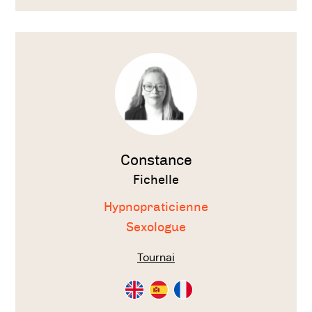
Voir
le
thérapeute
Constance
Fichelle
Hypnopraticienne
Sexologue
Tournai
Consultation
Consultation
Consultation
en
en
en
Anglais
Espagnol
Français