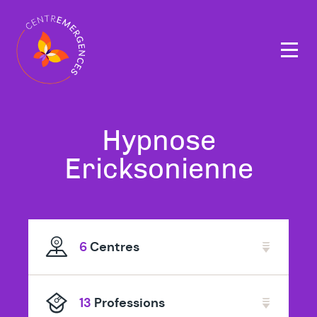
Navigation
principale
Tous
Hypnose
nos
Ericksonienne
thérapeutes
spécialisé
6
Centres
en
13
Professions