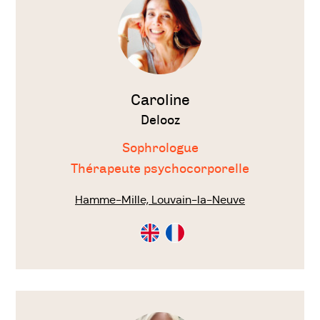
Caroline
Delooz
Sophrologue
Thérapeute psychocorporelle
Hamme-Mille, Louvain-la-Neuve
Consultation
Consultation
en
en
Anglais
Français
Voir
le
thérapeute