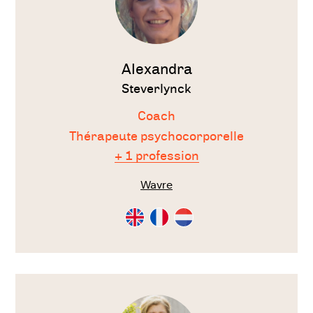
Alexandra
Steverlynck
Coach
Thérapeute psychocorporelle
+ 1 profession
Wavre
Consultation
Consultation
Consultation
en
en
en
Anglais
Français
Néérlandais
Voir
le
thérapeute