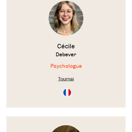
thérapeute
Cécile
Debever
Psychologue
Tournai
Consultation
en
Français
Voir
le
thérapeute