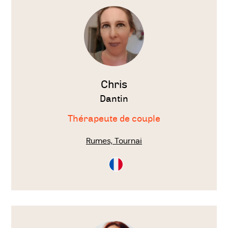
le
thérapeute
Chris
Dantin
Thérapeute de couple
Rumes, Tournai
Consultation
en
Français
Voir
le
thérapeute