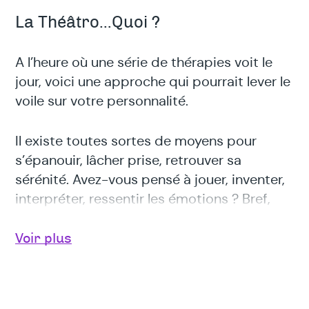
La Théâtro…Quoi ?
A l’heure où une série de thérapies voit le
jour, voici une approche qui pourrait lever le
voile sur votre personnalité.
Il existe toutes sortes de moyens pour
s’épanouir, lâcher prise, retrouver sa
sérénité. Avez-vous pensé à jouer, inventer,
interpréter, ressentir les émotions ? Bref,
théâtre
avez-vous songé au
? Cette
pratique n’est pas nouvelle ; les Grecs
Voir plus
parlaient déjà de catharsis (du latin,
signifiant :
purgation
), et, bien après, Freud
y faisait allusion.