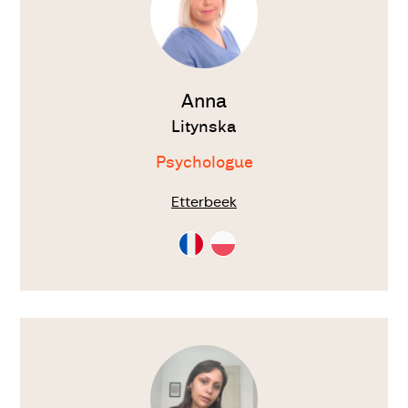
Anna
Litynska
Psychologue
Etterbeek
Consultation
Consultation
en
en
Français
Polonais
Voir
le
thérapeute