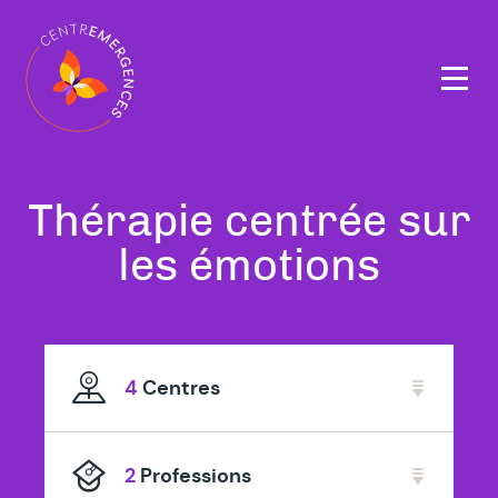
Navigation
principale
Tous
Thérapie centrée sur
nos
les émotions
thérapeutes
spécialisé
4
Centres
en
2
Professions