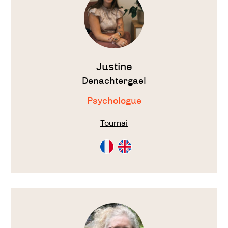
Justine
Denachtergael
Psychologue
Tournai
Consultation
Consultation
en
en
Français
Anglais
Voir
le
thérapeute