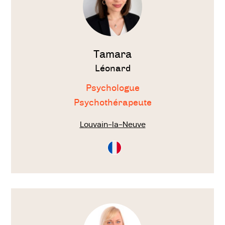
Tamara
Léonard
Psychologue
Psychothérapeute
Louvain-la-Neuve
Consultation
en
Français
Voir
le
thérapeute