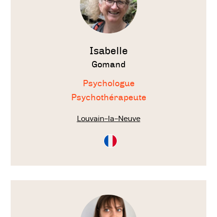
Isabelle
Gomand
Psychologue
Psychothérapeute
Louvain-la-Neuve
Consultation
en
Français
Voir
le
thérapeute