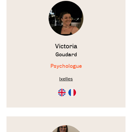
thérapeute
Victoria
Goudard
Psychologue
Ixelles
Consultation
Consultation
en
en
Anglais
Français
Voir
le
thérapeute