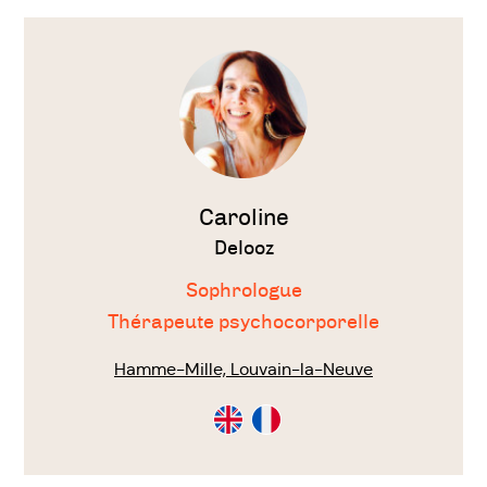
Voir
le
thérapeute
Caroline
Delooz
Sophrologue
Thérapeute psychocorporelle
Hamme-Mille, Louvain-la-Neuve
Consultation
Consultation
en
en
Anglais
Français