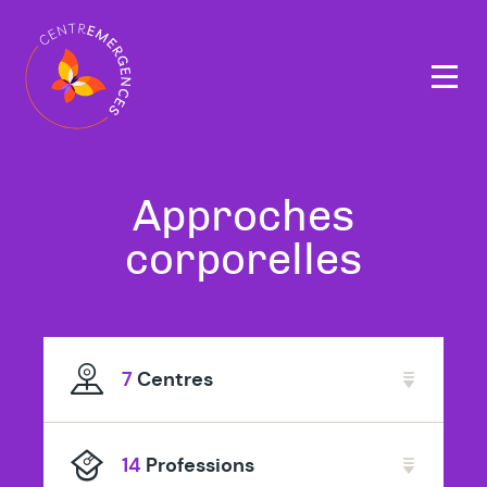
Navigation
principale
Tous
Approches
nos
corporelles
thérapeutes
spécialisé
7
Centres
en
14
Professions