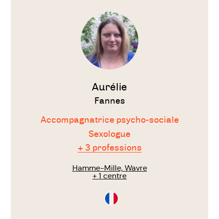
Voir
le
thérapeute
Aurélie
Fannes
Accompagnatrice psycho-sociale
Sexologue
+ 3 professions
Hamme-Mille, Wavre
+ 1 centre
Consultation
en
Français