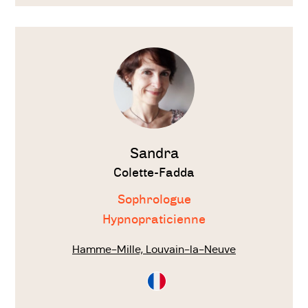
Voir
le
thérapeute
Sandra
Colette-Fadda
Sophrologue
Hypnopraticienne
Hamme-Mille, Louvain-la-Neuve
Consultation
en
Français