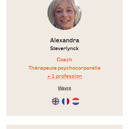
stress et d'anxiété en libérant les
tensions physiques et en favorisant la
relaxation.
Améliorer l'estime de soi
: les
Alexandra
approches psychocorporelles peuvent
Steverlynck
aider à améliorer l'estime de soi en
Coach
favorisant la prise de conscience du
Thérapeute psychocorporelle
corps et en renforçant la confiance en
+ 1 profession
soi.
Wavre
Favoriser la régulation émotionnelle
:
Consultation
Consultation
Consultation
les approches psychocorporelles
en
en
en
Anglais
Français
Néérlandais
peuvent aider à réguler les émotions et à
améliorer la gestion du stress.
Voir