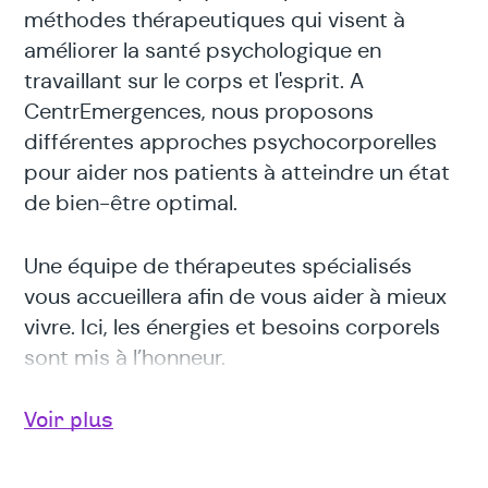
méthodes thérapeutiques qui visent à
améliorer la santé psychologique en
travaillant sur le corps et l'esprit. A
CentrEmergences, nous proposons
différentes approches psychocorporelles
pour aider nos patients à atteindre un état
de bien-être optimal.
Une équipe de thérapeutes spécialisés
vous accueillera afin de vous aider à mieux
vivre. Ici, les énergies et besoins corporels
sont mis à l’honneur.
Que vous soyez à la recherche d’un bien-
Voir plus
être immédiat ou d’une recherche intérieure
plus construite, vous trouverez parmi les