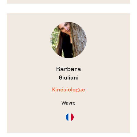
Voir
le
thérapeute
Barbara
Giuliani
Kinésiologue
Wavre
Consultation
en
Français