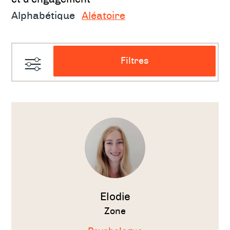
Alphabétique
Aléatoire
Filtres
Voir
le
thérapeute
Elodie
Zone