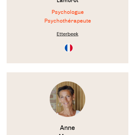
Lambrot
Psychologue
Psychothérapeute
Etterbeek
Consultation
en
Français
Voir
le
thérapeute
Anne