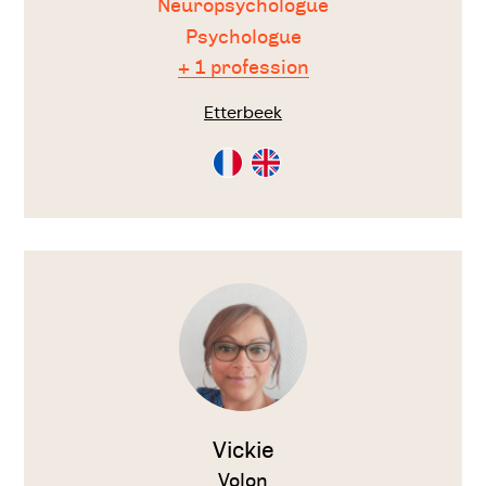
Neuropsychologue
Psychologue
+ 1 profession
Etterbeek
Consultation
Consultation
en
en
Français
Anglais
Voir
le
thérapeute
Vickie
Volon