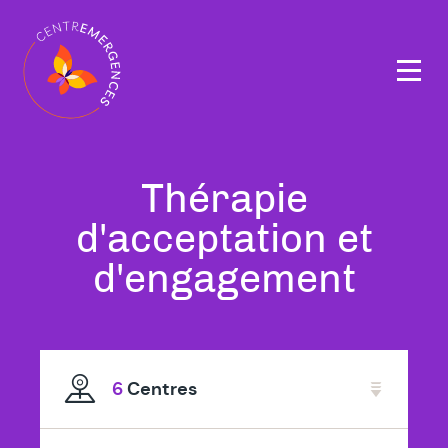
Navigation
principale
Tous
Thérapie
nos
d'acceptation et
thérapeutes
d'engagement
spécialisé
en
6
Centres