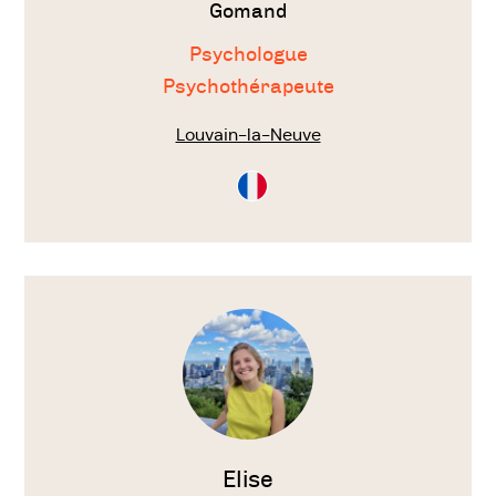
Gomand
Psychologue
Psychothérapeute
Louvain-la-Neuve
Consultation
en
Français
Voir
le
thérapeute
Elise