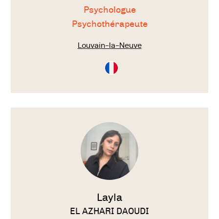
Psychologue
Psychothérapeute
Louvain-la-Neuve
Consultation
en
Français
Voir
le
thérapeute
Layla
EL AZHARI DAOUDI