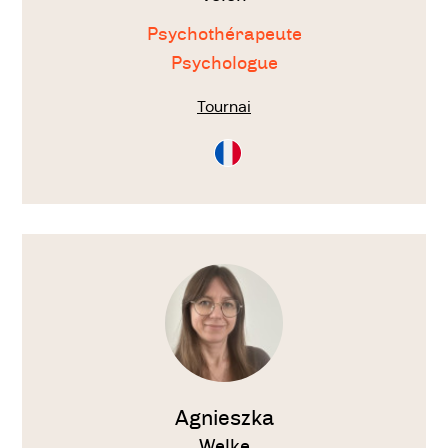
Psychothérapeute
Psychologue
Tournai
Consultation
en
Français
Voir
le
thérapeute
Agnieszka
Welke