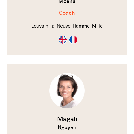
Moens
Coach
Louvain-la-Neuve, Hamme-Mille
Consultation
Consultation
en
en
Anglais
Français
Voir
le
thérapeute
Magali
Nguyen