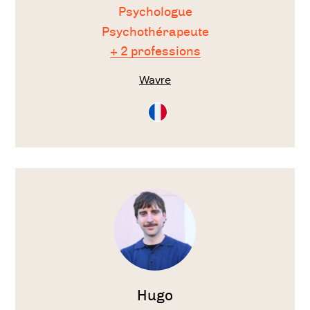
Psychologue
Psychothérapeute
+ 2 professions
Wavre
Consultation
en
Français
Voir
le
thérapeute
Hugo