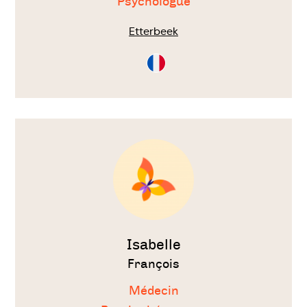
Psychologue
Etterbeek
Consultation
en
Français
Voir
le
thérapeute
Isabelle
François
Médecin