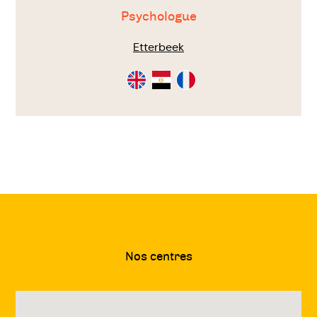
Psychologue
Etterbeek
Consultation
Consultation
Consultation
en
en
en
Anglais
Arabe
Français
Nos centres