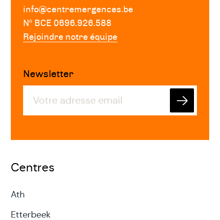
info@centremergences.be
Nº BCE 0696.926.588
Rejoindre notre équipe
Newsletter
Envoyer
Centres
Ath
Etterbeek