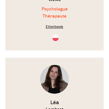
Psychologue
Thérapeute
Etterbeek
Consultation
en
Polonais
Voir
le
thérapeute
Léa