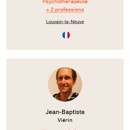
Psychothérapeute
+ 2 professions
Louvain-la-Neuve
Consultation
en
Français
Voir
le
thérapeute
Jean-Baptiste
Viérin