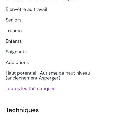
Bien-être au travail
Seniors
Trauma
Enfants
Soignants
Addictions
Haut potentiel- Autisme de haut niveau
(anciennement Asperger)
Toutes les thématiques
Techniques