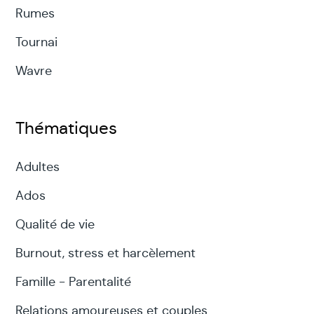
Rumes
Tournai
Wavre
Thématiques
Adultes
Ados
Qualité de vie
Burnout, stress et harcèlement
Famille - Parentalité
Relations amoureuses et couples