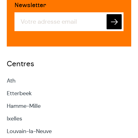
Newsletter
Envoyer
Centres
Ath
Etterbeek
Hamme-Mille
Ixelles
Louvain-la-Neuve