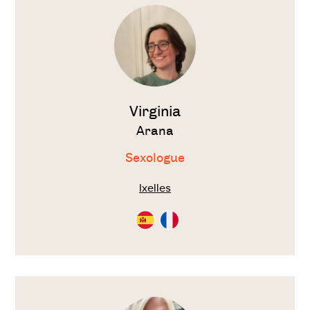
thérapeute
Virginia
Arana
Sexologue
Ixelles
Consultation
Consultation
en
en
Espagnol
Français
Voir
le
thérapeute