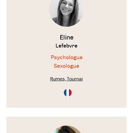
Ejaculation prématurée,
Troubles érectiles,
Anorgasmie,
Eline
Lefebvre
Dyspareunie/vaginisme,…
Psychologue
Addictions au sexe, à la masturbation,
Sexologue
au porno,..
Rumes, Tournai
Troubles de l’identité et/ou de
Consultation
l’orientation sexuelle
en
Français
Abus sexuels
Voir
Comportements déviant ...
le
thérapeute