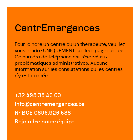
Fin
de
page
CentrEmergences
Pour joindre un centre ou un thérapeute, veuillez
vous rendre UNIQUEMENT sur leur page dédiée.
Ce numéro de téléphone est réservé aux
problématiques administratives. Aucune
information sur les consultations ou les centres
n'y est donnée.
+32 495 36 40 00
info@centremergences.be
Nº BCE 0696.926.588
Rejoindre notre équipe