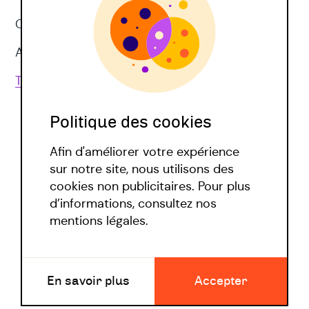
CNV
Approches corporelles
Toutes les techniques
Politique des cookies
Afin d'améliorer votre expérience
sur notre site, nous utilisons des
cookies non publicitaires. Pour plus
d’informations, consultez nos
Politique covid
mentions légales.
Mentions légales
En savoir plus
Accepter