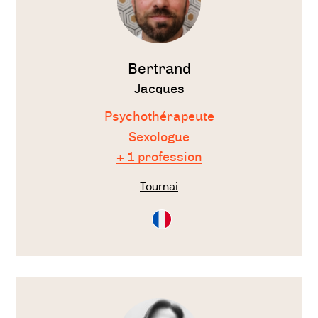
Sexo-analyse
Sexo-cognitivo-comportementale
Bertrand
Jacques
Hypnose
Psychothérapeute
EMDR ...
Sexologue
+ 1 profession
Les domaines de la sexologie comprennent
la recherche, l’éducation et l’intervention
Tournai
thérapeutique. ### Pour qui? Pour quoi?
Consultation
en
Français
La sexologie intervention dans pleins de
domaines de la vie sexuelle et relationnelle :
Voir
le
thérapeute
Education à la sexualité