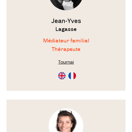
envisagé,
Jean-Yves
Lagasse
Médiateur familial
Thérapeute
Tournai
Consultation
Consultation
en
en
Anglais
Français
Voir
le
thérapeute