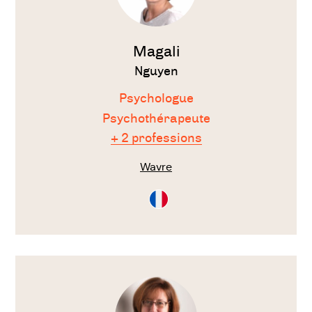
Magali
Nguyen
Psychologue
Psychothérapeute
+ 2 professions
Wavre
Consultation
en
Français
Voir
le
thérapeute