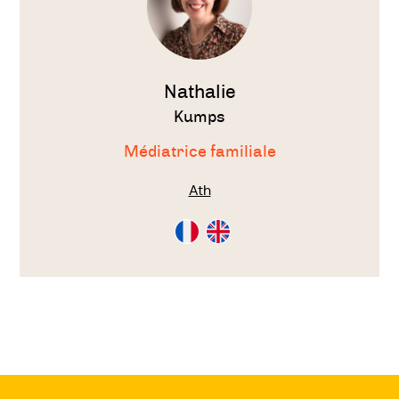
Nathalie
Kumps
Médiatrice familiale
Ath
Consultation
Consultation
en
en
Français
Anglais