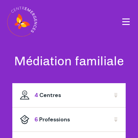
Navigation
principale
Tous
Médiation familiale
nos
thérapeutes
4
Centres
spécialisé
en
6
Professions