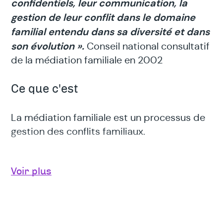
confidentiels, leur communication, la
gestion de leur conflit dans le domaine
familial entendu dans sa diversité et dans
son évolution ».
Conseil national consultatif
de la médiation familiale en 2002
Ce que c'est
La médiation familiale est un processus de
gestion des conflits familiaux.
Le médiateur, qualifié et sans pouvoir de
Voir plus
décision f
Le médiateur familial, tiers impartial,
indépendant et bienveillant, favorise la