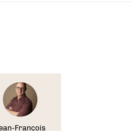
orçant les liens sociaux
: le massage peut aider
orcer les liens sociaux et à améliorer la communi
avorisant une connexion physique et émotionnell
autres.
uisant les symptômes de dépression
: le mass
r à réduire les symptômes de dépression en favo
relaxation profonde, une amélioration de l'estime
ne régulation émotionnelle.
te
bénéfiques sur le système nerveux
age peut également avoir des effets bénéfiques s
 nerveux en :
ean-François