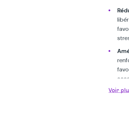
Rédu
libé
favo
stre
Amél
renf
favo
acce
Voir pl
Favo
aide
stre
et d