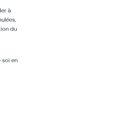
der à
mulées,
tion du
 soi en
peut
du
motions