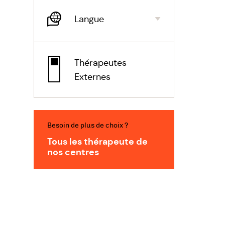
Langue
Massag
Pour vo
Thérapeutes
votre c
Externes
combina
suédois
végétal
choisie
Besoin de plus de choix ?
toucher
Tous les thérapeute de
nos centres
dans un
corps o
notre êt
Relaxa