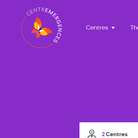
Navigation
principale
Centres
Th
2
Centres