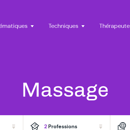
Thérapeute
ématiques
Techniques
Tous
Massage
nos
2
Professions