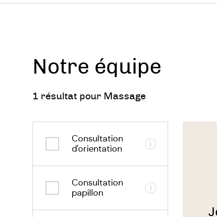
Renf
renf
en f
les 
Notre équipe
Réd
aide
1 résultat pour Massage
une 
et u
Voir
le
Consultation
thérapeu
Informations
d'orientation
Effets 
Le mass
Consultation
Informations
système
papillon
J