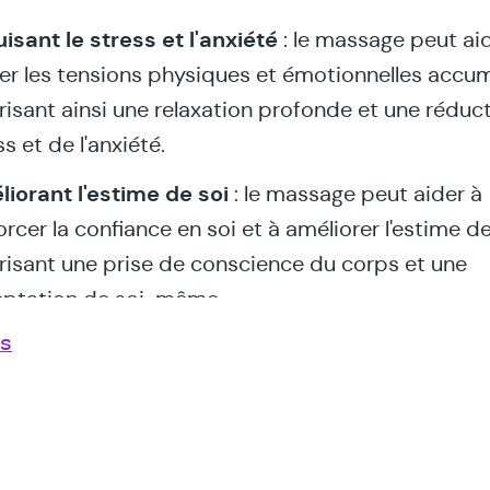
isant le stress et l'anxiété
: le massage peut ai
rer les tensions physiques et émotionnelles accu
risant ainsi une relaxation profonde et une réduc
ss et de l'anxiété.
iorant l'estime de soi
: le massage peut aider à
orcer la confiance en soi et à améliorer l'estime de
risant une prise de conscience du corps et une
ptation de soi-même.
us
risant la régulation émotionnelle
: le massage 
r à réguler les émotions et à améliorer la gestion 
ss en favorisant une conscience accrue de ses é
e ses besoins.