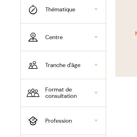
Rédu
Thématique
à ré
stres
Aug
Centre
aide
asso
sym
Tranche d'âge
En résu
Format de
psychol
consultation
en améli
émotionn
Profession
Habillé 
essentie