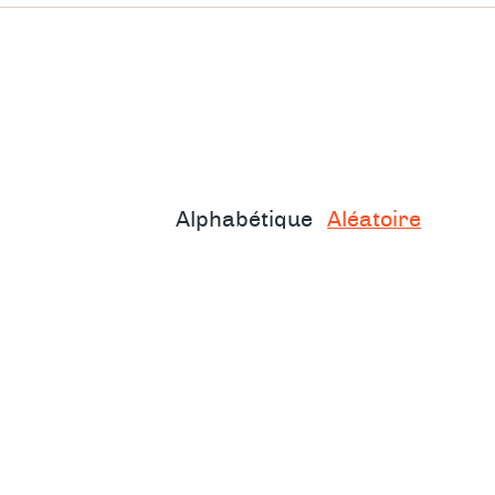
 à
cation
e avec
age peut
risant
Alphabétique
Aléatoire
 de soi
ur le