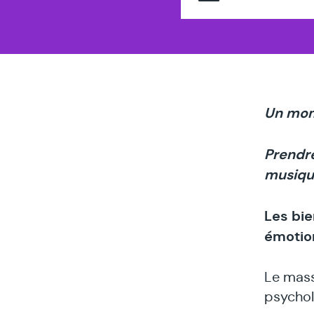
Un mom
Prendre
musiqu
Les bie
émotio
Le mass
psychol