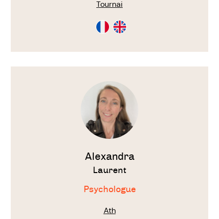
Tournai
Consultation
Consultation
en
en
Français
Anglais
Voir
le
thérapeute
Alexandra
Laurent
Psychologue
Ath