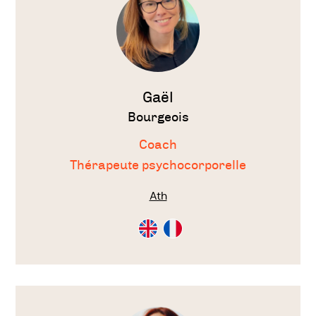
Gaël
Bourgeois
Coach
Thérapeute psychocorporelle
Ath
Consultation
Consultation
en
en
Anglais
Français
Voir
le
thérapeute