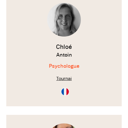
le
thérapeute
Chloé
Antoin
Psychologue
Tournai
Consultation
en
Français
Voir
le
thérapeute