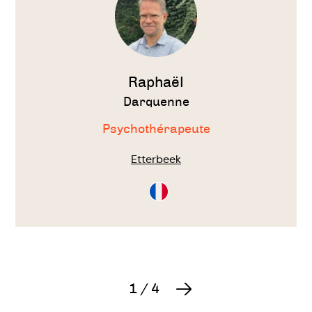
Raphaël
Darquenne
Psychothérapeute
Etterbeek
Consultation
en
Français
1
/
4
Suivant