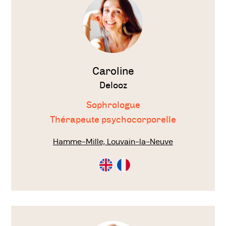
Caroline
Delooz
Sophrologue
Thérapeute psychocorporelle
Hamme-Mille, Louvain-la-Neuve
Consultation
Consultation
en
en
Anglais
Français
Voir
le
thérapeute