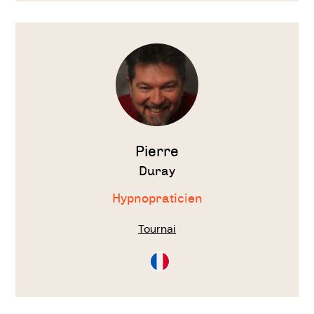
Voir
le
thérapeute
Pierre
Duray
Hypnopraticien
Tournai
Consultation
en
Français