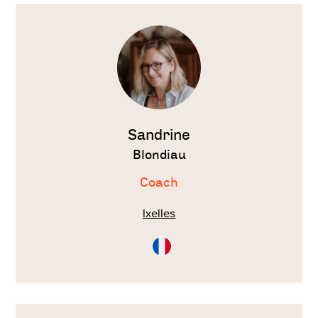
Voir
le
thérapeute
Sandrine
Blondiau
Coach
Ixelles
Consultation
en
Français
Voir