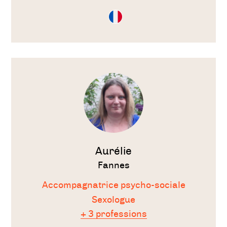
Consultation
en
Français
Voir
le
thérapeute
Aurélie
Fannes
Accompagnatrice psycho-sociale
Sexologue
+ 3 professions