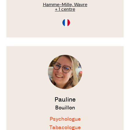
Hamme-Mille, Wavre
+ 1 centre
Consultation
en
Français
Voir
le
thérapeute
Pauline
Bouillon
Psychologue
Tabacologue