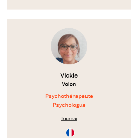
Français
Voir
le
thérapeute
Vickie
Volon
Psychothérapeute
Psychologue
Tournai
Consultation
en