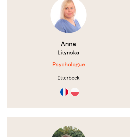
Anna
Litynska
Psychologue
Etterbeek
Consultation
Consultation
en
en
Français
Polonais
Voir
le
thérapeute