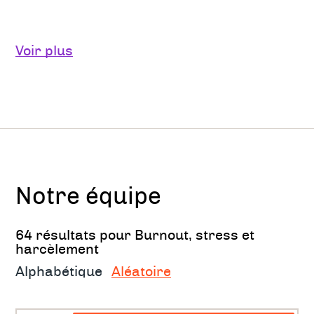
Nos compétences recouvrent entre autres :
Voir plus
La prévention et la détection et prise en
charge des premiers signes de burnout
le traitement du burnout afin de le
transformer en une expérience qui vous
fait grandir
Notre équipe
la gestion et le décodage du stress, ce
qu'il dit de vous, du système dans lequel
64 résultats pour Burnout, stress et
vous êtes, comment le réduire,
harcèlement
augmenter votre confort au quotidien
Alphabétique
Aléatoire
la gestion de l'interface vie