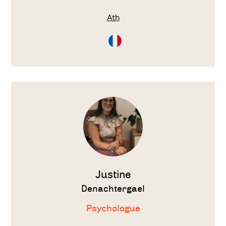
Ath
Consultation
en
Français
Voir
le
thérapeute
Justine
Denachtergael
Psychologue