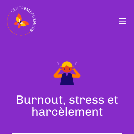
Navigation
principale
Tous
Burnout, stress et
nos
harcèlement
thérapeutes