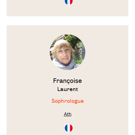
en
Français
Voir
le
thérapeute
Françoise
Laurent
Sophrologue
Ath
Consultation
en