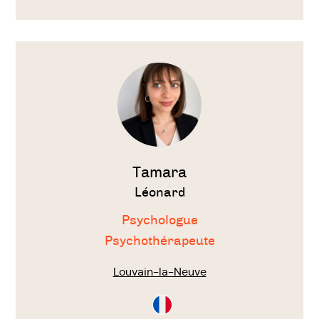
Français
Voir
le
thérapeute
Tamara
Léonard
Psychologue
Psychothérapeute
Louvain-la-Neuve
Consultation
en