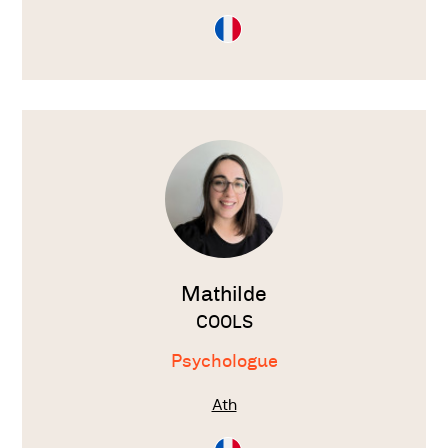
Consultation
en
Français
Voir
le
thérapeute
Mathilde
COOLS
Psychologue
Ath
Consultation