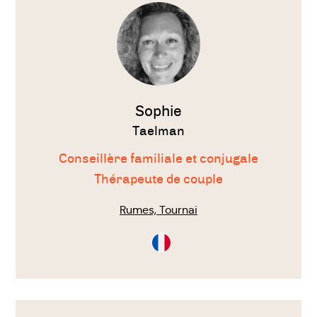
thérapeute
techniques pour aider les couples et les
familles à améliorer les relations et la
communication. Voici quelques-unes des
techniques les plus courantes :
Sophie
La thérapie de couple
: cette approche
Taelman
vise à aider les couples à améliorer la
Conseillère familiale et conjugale
communication et à résoudre les
Thérapeute de couple
conflits de manière plus constructive.
Rumes, Tournai
La thérapie familiale
: cette approche
Consultation
vise à aider les familles à améliorer la
en
Français
communication et à renforcer les liens
entre les membres de la famille.
Voir
le