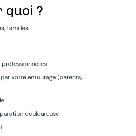
 quoi ?
s, familles.
 professionnelles
par votre entourage (parents,
le
éparation douloureuse
l