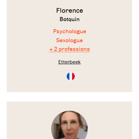
Florence
Botquin
Psychologue
Sexologue
+ 2 professions
Etterbeek
Consultation
en
Français
Voir
le
thérapeute