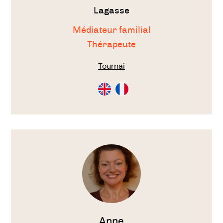
Lagasse
Médiateur familial
Thérapeute
Tournai
Consultation
Consultation
en
en
Anglais
Français
Voir
le
thérapeute
Anne