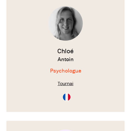
le
thérapeute
Chloé
Antoin
Psychologue
Tournai
Consultation
en
Français
Voir
le