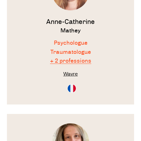
Anne-Catherine
Mathey
Psychologue
Traumatologue
+ 2 professions
Wavre
Consultation
en
Français
Voir
le
thérapeute