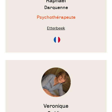
Raphaël
Darquenne
Psychothérapeute
Etterbeek
Consultation
en
Français
Voir
le
thérapeute
Veronique