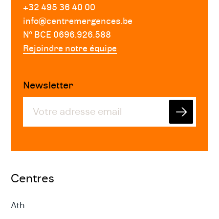
+32 495 36 40 00
info@centremergences.be
Nº BCE 0696.926.588
Rejoindre notre équipe
Newsletter
Envoyer
Centres
Ath