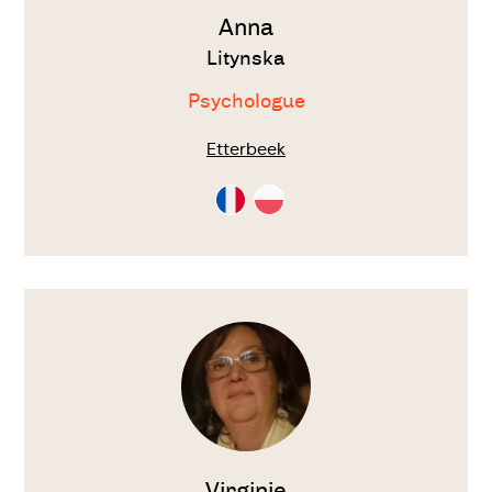
Anna
Litynska
Psychologue
Etterbeek
Consultation
Consultation
en
en
Français
Polonais
Voir
le
thérapeute
Virginie