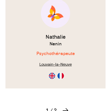
thérapeute
Nathalie
Nenin
Psychothérapeute
Louvain-la-Neuve
Consultation
Consultation
en
en
Anglais
Français
1
/
2