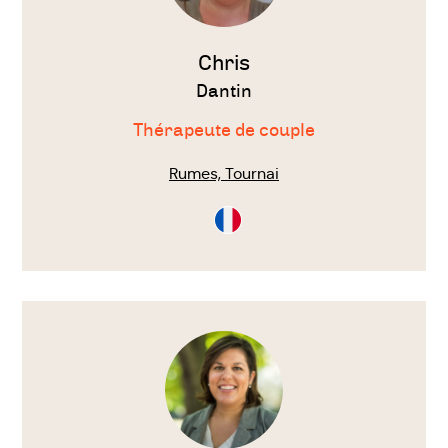
Chris
Dantin
Thérapeute de couple
Rumes, Tournai
Consultation
en
Français
Voir
le
thérapeute