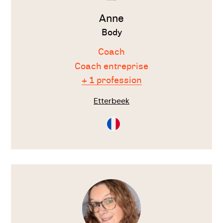
Anne
Body
Coach
Coach entreprise
+ 1 profession
Etterbeek
Consultation
en
Français
Voir
le
thérapeute