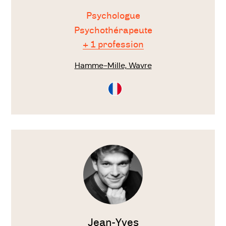
Psychologue
Psychothérapeute
+ 1 profession
Hamme-Mille, Wavre
Consultation
en
Français
Voir
le
thérapeute
Jean-Yves