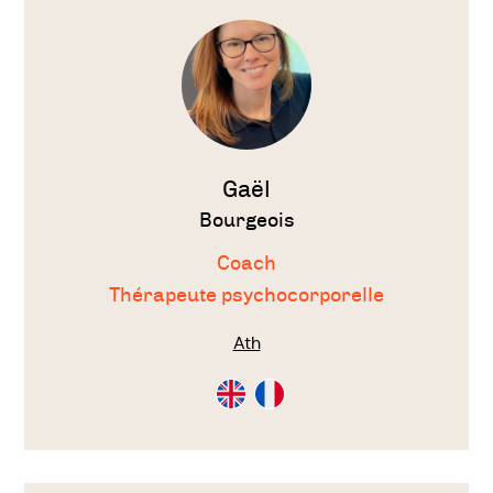
le
thérapeute
Gaël
Bourgeois
Coach
Thérapeute psychocorporelle
Ath
Consultation
Consultation
en
en
Anglais
Français
Voir