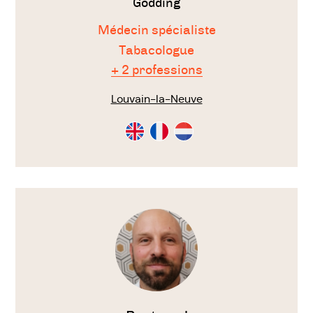
Godding
Médecin spécialiste
Tabacologue
+ 2 professions
Louvain-la-Neuve
Consultation
Consultation
Consultation
en
en
en
Anglais
Français
Néérlandais
Voir
le
thérapeute