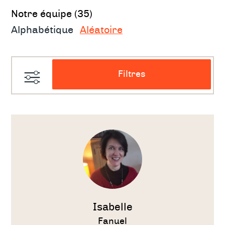
Notre équipe
Notre équipe (35)
Alphabétique
Aléatoire
Filtres
Voir
le
thérapeute
Isabelle
Fanuel