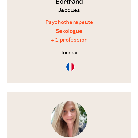
Bertrand
Jacques
Psychothérapeute
Sexologue
+ 1 profession
Tournai
Consultation
en
Français
Voir
le
thérapeute