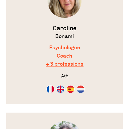
Caroline
Bonami
Psychologue
Coach
+ 3 professions
Ath
Consultation
Consultation
Consultation
Consultation
en
en
en
en
Français
Anglais
Espagnol
Néérlandais
Voir
le
thérapeute