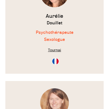
Aurélie
Douillet
Psychothérapeute
Sexologue
Tournai
Consultation
en
Français
Voir
le
thérapeute