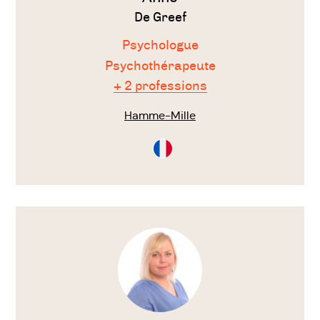
De Greef
Psychologue
Psychothérapeute
+ 2 professions
Hamme-Mille
Consultation
en
Français
Voir
le
thérapeute