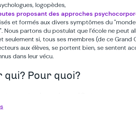
ychologues, logopèdes,
eutes proposant des approches psychocorpor
lisés et formés aux divers symptômes du "monde
". Nous partons du postulat que l’école ne peut al
 et seulement si, tous ses membres (de ce Grand 
cteurs aux élèves, se portent bien, se sentent acc
nnus dans leur vécu.
 qui? Pour quoi?
 est au centre de nombreux débats :
us
esseurs, directeurs en burnout
es en décrochage scolaire