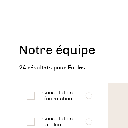
pare
rech
quel
enfa
Notre équipe
la g
l’or
24 résultats pour Écoles
ress
d’av
Voir
le
Consultation
thérapeu
Informations
d'orientation
L’exist
Consultation
d
les
Informations
papillon