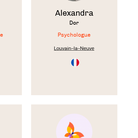
Alexandra
Dor
e
Psychologue
Louvain-la-Neuve
on
ltation
Consultation
en
Français
Voir
le
thérapeute