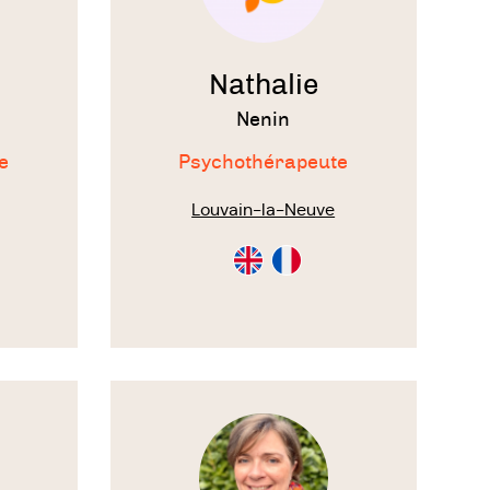
Nathalie
Nenin
e
Psychothérapeute
Louvain-la-Neuve
Consultation
Consultation
en
en
on
Anglais
Français
Voir
le
thérapeute