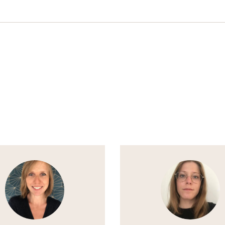
nts en questionnement
erche de sens
le orientation scolaire pour mon enfant ?
nts difficiles, les DYS, HP, DHA
estion des conflits
ganisation scolaire : les programmes se suivent..et
emblent ; les problématiques s’expriment chaque
antage dans les médias
Voir
le
te
thérapeute
ence d’un pôle Écoles pour …
irecteurs
afin qu’ils/elles puissent trouver de qu