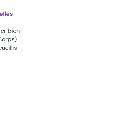
elles
ler bien
Corps),
ueillis