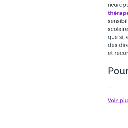
neurops
thérap
sensibi
scolaire
que si,
des dire
et reco
Pour
L’école
Voir pl
prof
élèv