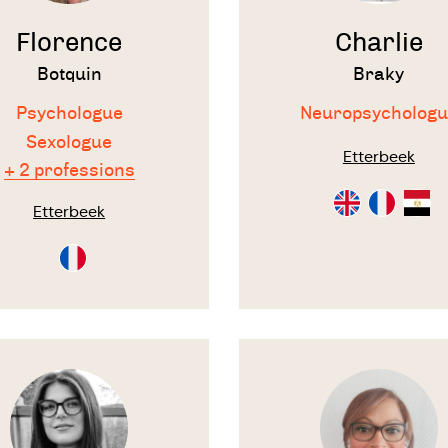
Florence
Charlie
Botquin
Braky
Psychologue
Neuropsychologu
Sexologue
Etterbeek
+ 2 professions
Consultation
Consultati
Consu
Etterbeek
en
en
en
Anglais
Français
Arabe
Consultation
en
Français
Voir
le
te
thérapeute