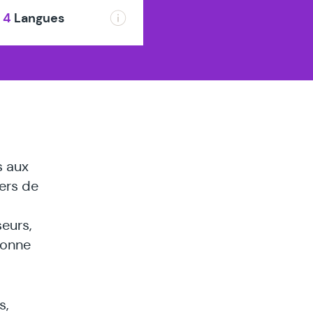
es
4
Langues
s aux
vers de
seurs,
sonne
s,