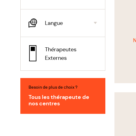
Une équ
psychot
rencont
Langue
chaque 
N
Thérapeutes
Externes
Besoin de plus de choix ?
Voir
Tous les thérapeute de
le
nos centres
thérapeu