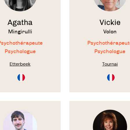
Agatha
Vickie
Mingirulli
Volon
Psychothérapeute
Psychothérapeut
Psychologue
Psychologue
Etterbeek
Tournai
Consultation
Consultati
en
en
Français
Français
Voir
le
te
thérapeute