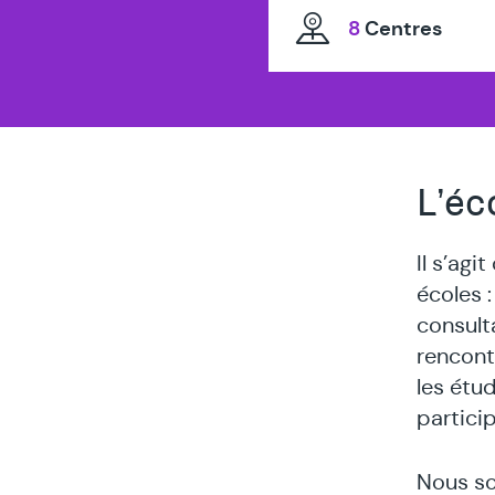
8
Centres
L’éc
Il s’ag
écoles :
consulta
rencontr
les étu
particip
Nous so