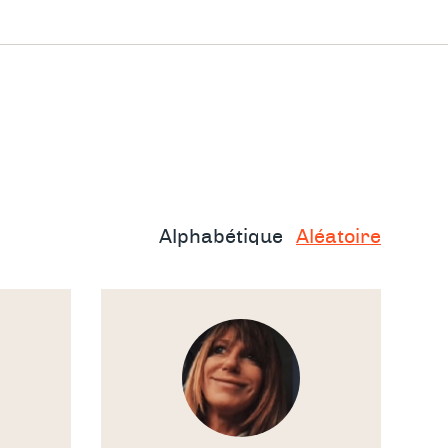
 se
Alphabétique
Aléatoire
 jour
Voir
le
thérapeute
oi puiser