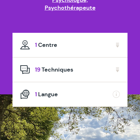
Psychothérapeute
1
Centre
19
Techniques
1
Langue