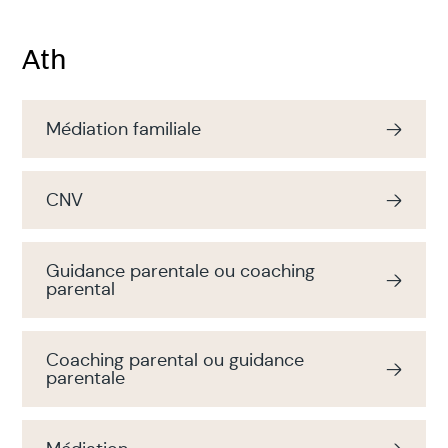
des
thèmes
par
Ath
centre
Médiation familiale
CNV
Guidance parentale ou coaching
parental
Coaching parental ou guidance
parentale