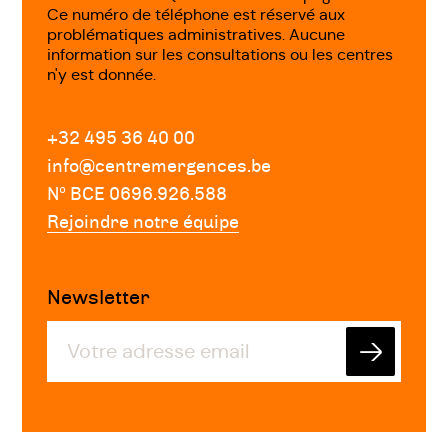
l'attention s'avère souvent nécessaire. On
Ce numéro de téléphone est réservé aux
problématiques administratives. Aucune
parle dans ce cas d'un bilan TDHP.
information sur les consultations ou les centres
n'y est donnée.
L'approche diagnostique est complexe
mais nécessaire afin d'orienter au mieux ces
+32 495 36 40 00
enfants, adolescents et adultes de manière
info@centremergences.be
adéquate et efficace.
Nº BCE 0696.926.588
Rejoindre notre équipe
Haut potentiel intellectuel et TDA/H :
ressemblances, différences, co-existence?
Newsletter
Bilan en cas de suspicion de haute
potentialité
Envoyer
Bilan en cas de suspicion de trouble de
l'attention avec ou sans hyperactivité Bilan