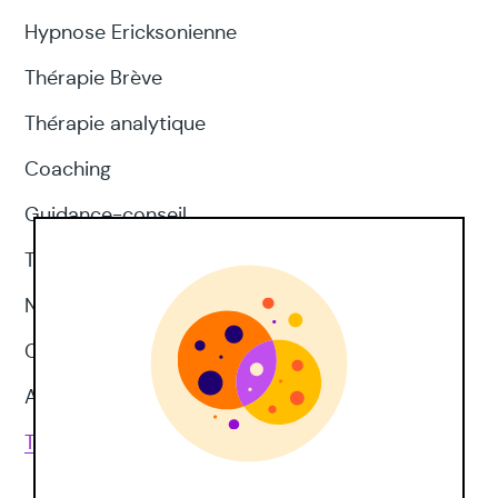
appelée « à court terme », c’est la
Hypnose Ericksonienne
mémoire de l’instant présent qui permet
Thérapie Brève
de stocker des informations un court
Thérapie analytique
instant et pour les manipuler en fonction
de la tâche en cours la vitesse de
Coaching
traitement de l’information
Guidance-conseil
Thérapie d'acceptation et d'engagement
Neuropsychologie
CNV
Approches corporelles
Toutes les techniques