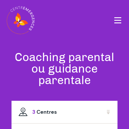
Navigation
principale
Tous
Coaching parental
nos
ou guidance
thérapeutes
parentale
spécialisé
en
3
Centres