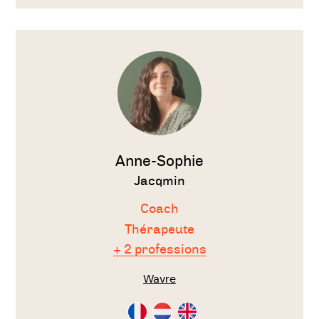
Voir
le
thérapeute
Anne-Sophie
Jacqmin
Coach
Thérapeute
+ 2 professions
Wavre
Consultation
Consultation
Consultation
en
en
en