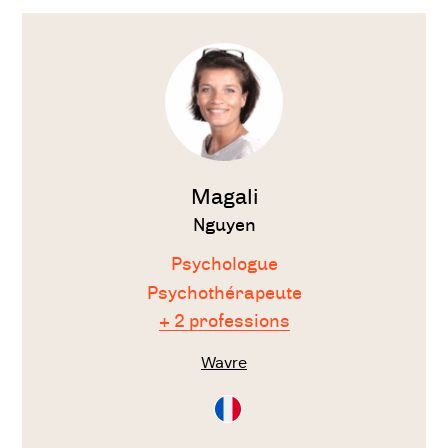
Voir
le
thérapeute
Magali
Nguyen
Psychologue
Psychothérapeute
+ 2 professions
Wavre
Consultation
en
Français