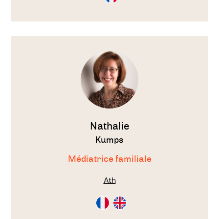
en
Français
Voir
le
thérapeute
Nathalie
Kumps
Médiatrice familiale
Ath
Consultation
Consultation
en
en
Français
Anglais