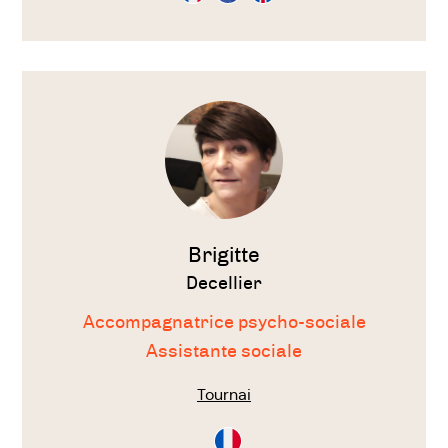
Français
Néérlandais
Anglais
Voir
le
thérapeute
Brigitte
Decellier
Accompagnatrice psycho-sociale
Assistante sociale
Tournai
Consultation