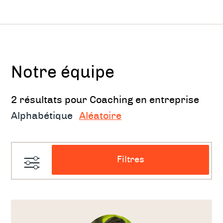
même direction, vers l’objectif du coaché.
Pour qui?
accompagnement et gestion des
Notre équipe
conflits, des situations de stress
2 résultats pour Coaching en entreprise
travailler sur l'esprit d'équipe,
Alphabétique
Aléatoire
techniques, ateliers, prévention ou
intervention en cas de situation
problématique
Filtres
accompagnement dans l'optimalisation
des compétences des cadres, des
managers ou des dirigeants
Voir
le
thérapeute