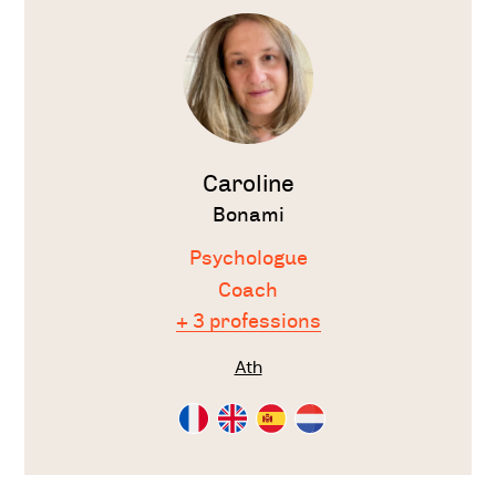
le
thérapeute
Caroline
Bonami
Psychologue
Coach
+ 3 professions
Ath
Consultation
Consultation
Consultation
Consultation
en
en
en
en
Français
Anglais
Espagnol
Néérlandais