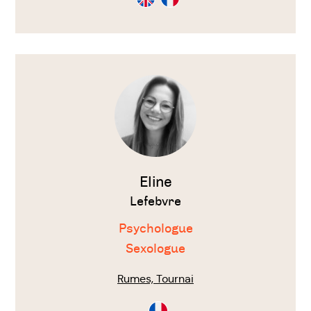
en
en
Anglais
Français
Voir
le
thérapeute
Eline
Lefebvre
Psychologue
Sexologue
Rumes, Tournai
Consultation