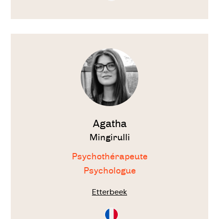
Français
Voir
le
thérapeute
Agatha
Mingirulli
Psychothérapeute
Psychologue
Etterbeek
Consultation
en