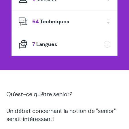
spécialisé
en
64
Techniques
7
Langues
Qu'est-ce qu'être senior?
Un débat concernant la notion de "senior"
serait intéressant!