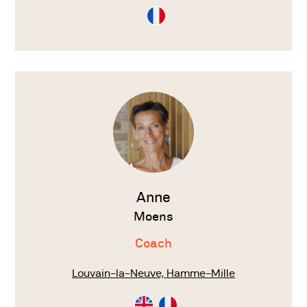
Consultation
en
Français
Voir
le
thérapeute
Anne
Moens
Coach
Louvain-la-Neuve, Hamme-Mille
Consultation
Consultation