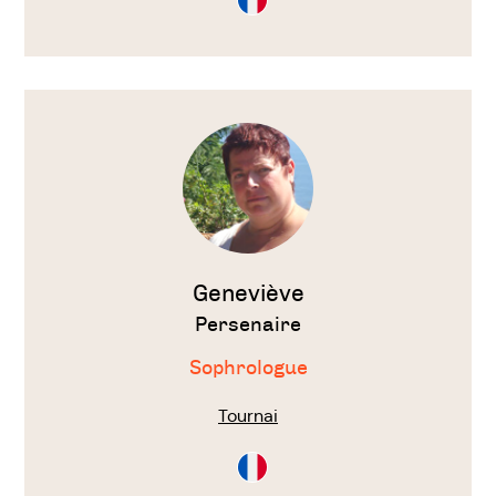
en
Français
Voir
le
thérapeute
Geneviève
Persenaire
Sophrologue
Tournai
Consultation
en
Français