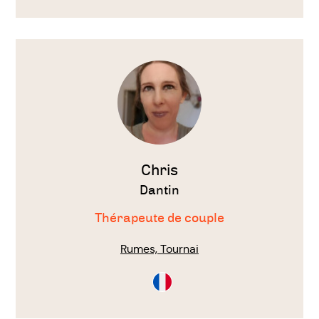
Voir
le
thérapeute
Chris
Dantin
Thérapeute de couple
Rumes, Tournai
Consultation
en
Français