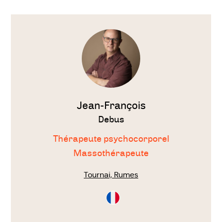
Voir
le
thérapeute
Jean-François
Debus
Thérapeute psychocorporel
Massothérapeute
Tournai, Rumes
Consultation
en
Français