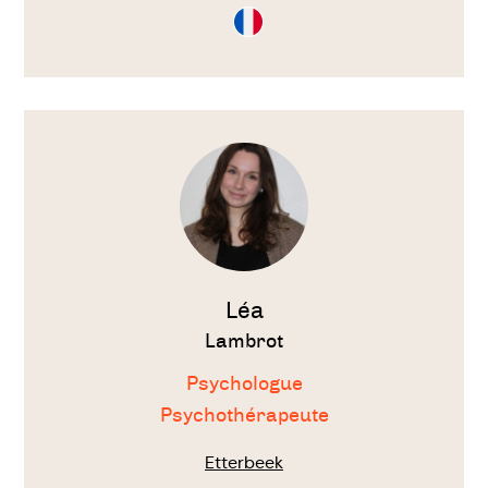
Consultation
en
Français
Voir
le
thérapeute
Léa
Lambrot
Psychologue
Psychothérapeute
Etterbeek