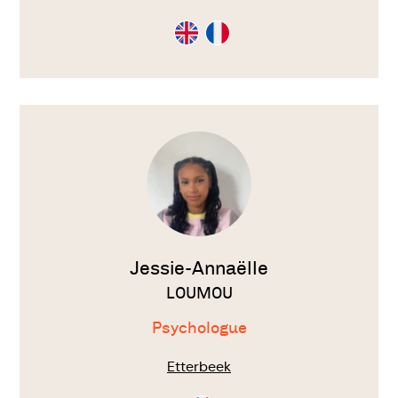
Consultation
Consultation
en
en
Anglais
Français
Voir
le
thérapeute
Jessie-Annaëlle
LOUMOU
Psychologue
Etterbeek