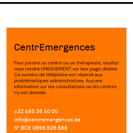
Fin
de
page
CentrEmergences
Pour joindre un centre ou un thérapeute, veuillez
vous rendre UNIQUEMENT sur leur page dédiée.
Ce numéro de téléphone est réservé aux
problématiques administratives. Aucune
information sur les consultations ou les centres
n'y est donnée.
+32 495 36 40 00
info@centremergences.be
Nº BCE 0696.926.588