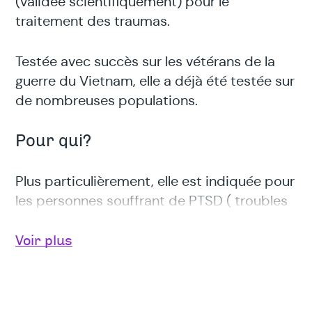
(validée scientifiquement) pour le
traitement des traumas.
Testée avec succès sur les vétérans de la
guerre du Vietnam, elle a déjà été testée sur
de nombreuses populations.
Pour qui?
Plus particulièrement, elle est indiquée pour
les personnes souffrant de PTSD ( troubles
du stress post-traumatique) dont les
symptômes à l’avant-plan sont notamment
Voir plus
:
L’intrusion (impression de revivre