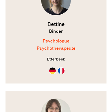
Bettine
Binder
Psychologue
Psychothérapeute
Etterbeek
Consultation
Consultation
en
en
Allemand
Français
Voir
le
thérapeute