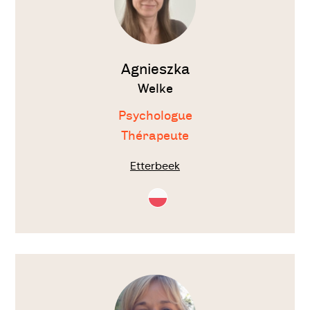
Agnieszka
Welke
Psychologue
Thérapeute
Etterbeek
Consultation
en
Polonais
Voir
le
thérapeute