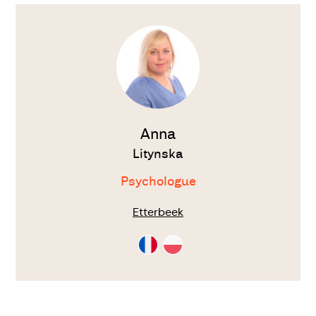
Voir
le
thérapeute
Anna
Litynska
Psychologue
Etterbeek
Consultation
Consultation
en
en
Français
Polonais