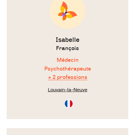
Isabelle
François
Médecin
Psychothérapeute
+ 2 professions
Louvain-la-Neuve
Consultation
en
Français
Voir
le