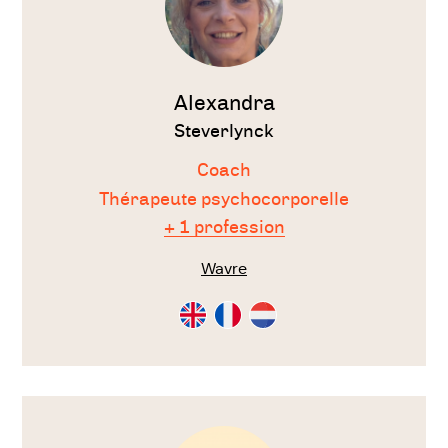
Alexandra
Steverlynck
Coach
Thérapeute psychocorporelle
+ 1 profession
Wavre
Consultation
Consultation
Consultation
en
en
en
Anglais
Français
Néérlandais
Voir
le
thérapeute