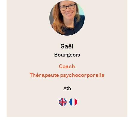
thérapeute
Gaël
Bourgeois
Coach
Thérapeute psychocorporelle
Ath
Consultation
Consultation
en
en
Anglais
Français