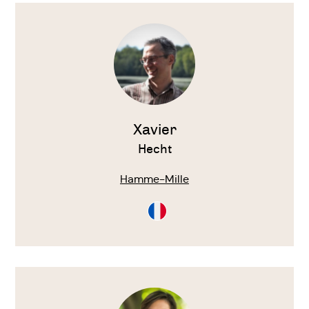
Voir
le
thérapeute
Xavier
Hecht
Hamme-Mille
Consultation
en
Français
Voir
le
thérapeute