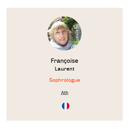
Voir
le
thérapeute
Françoise
Laurent
Sophrologue
Ath
Consultation
en
Français