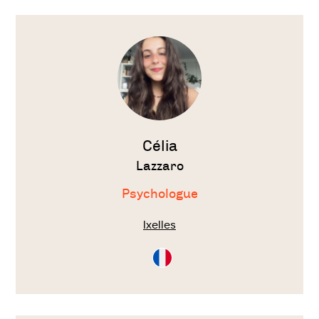
Voir
le
thérapeute
Célia
Lazzaro
Psychologue
Ixelles
Consultation
en
Français