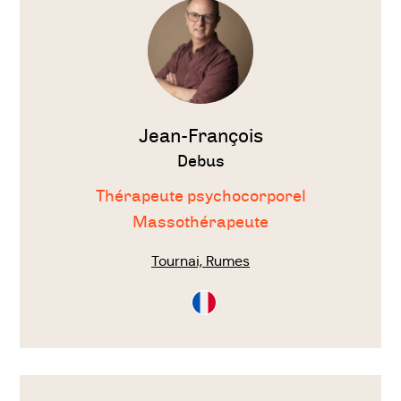
thérapeute
Jean-François
Debus
Thérapeute psychocorporel
Massothérapeute
Tournai, Rumes
Consultation
en
Français
Voir
le