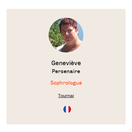
Voir
le
thérapeute
Geneviève
Persenaire
Sophrologue
Tournai
Consultation
en
Français