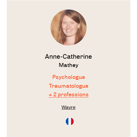
Voir
le
thérapeute
Anne-Catherine
Mathey
Psychologue
Traumatologue
+ 2 professions
Wavre
Consultation
en
Français