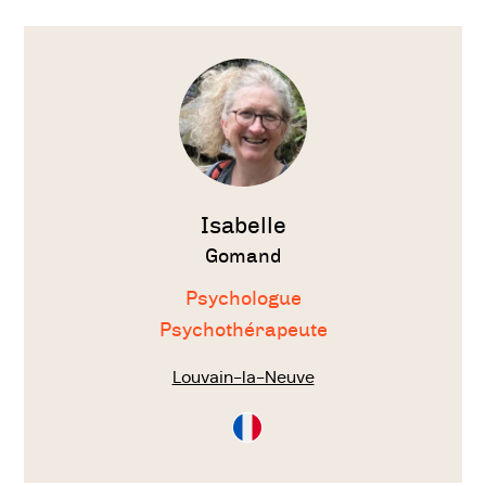
Voir
le
thérapeute
Isabelle
Gomand
Psychologue
Psychothérapeute
Louvain-la-Neuve
Consultation
en
Français