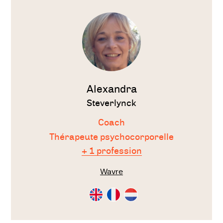
Voir
le
thérapeute
Alexandra
Steverlynck
Coach
Thérapeute psychocorporelle
+ 1 profession
Wavre
Consultation
Consultation
Consultation
en
en
en
Anglais
Français
Néérlandais