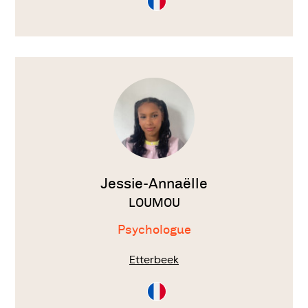
en
Français
Voir
le
thérapeute
Jessie-Annaëlle
LOUMOU
Psychologue
Etterbeek
Consultation
en