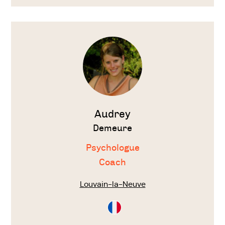
Voir
le
thérapeute
Audrey
Demeure
Psychologue
Coach
Louvain-la-Neuve
Consultation
en
Français