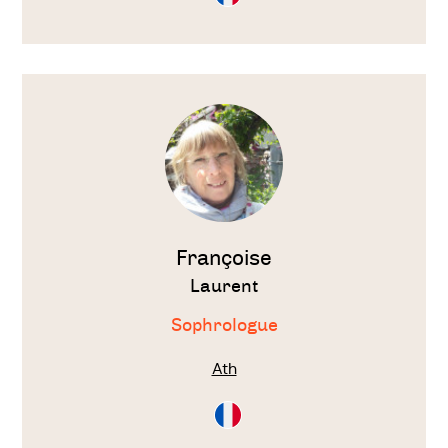
en
Français
Voir
le
thérapeute
Françoise
Laurent
Sophrologue
Ath
Consultation
en
Français