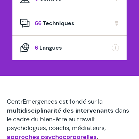
spécialisé
en
66
Techniques
6
Langues
CentrEmergences est fondé sur la
multidisciplinarité des intervenants
dans
le cadre du bien-être au travail:
psychologues, coachs, médiateurs,
approches psychocorporelles
.