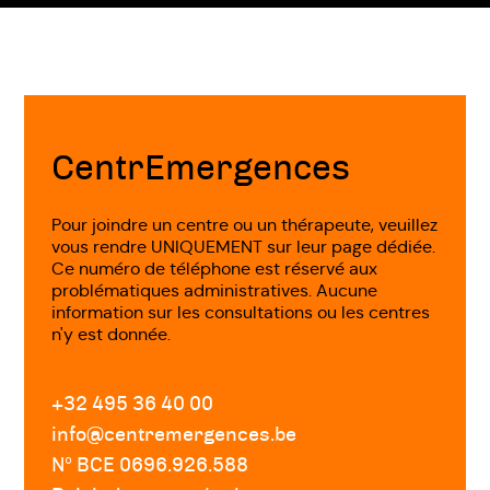
Fin
de
page
CentrEmergences
Pour joindre un centre ou un thérapeute, veuillez
vous rendre UNIQUEMENT sur leur page dédiée.
Ce numéro de téléphone est réservé aux
problématiques administratives. Aucune
information sur les consultations ou les centres
n'y est donnée.
+32 495 36 40 00
info@centremergences.be
Nº BCE 0696.926.588