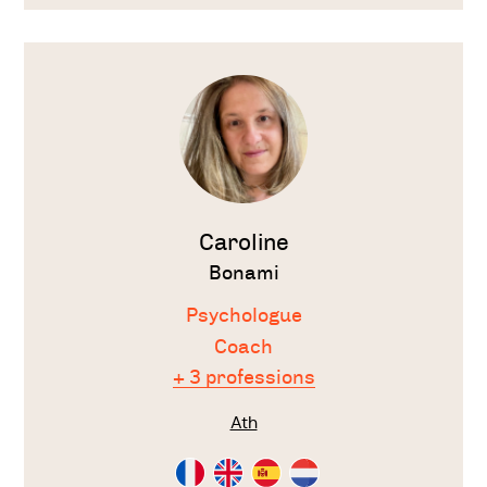
Voir
le
thérapeute
Caroline
Bonami
Psychologue
Coach
+ 3 professions
Ath
Consultation
Consultation
Consultation
Consultation
en
en
en
en