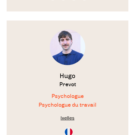
Français
Anglais
Espagnol
Néérlandais
Voir
le
thérapeute
Hugo
Prevot
Psychologue
Psychologue du travail
Ixelles
Consultation
en