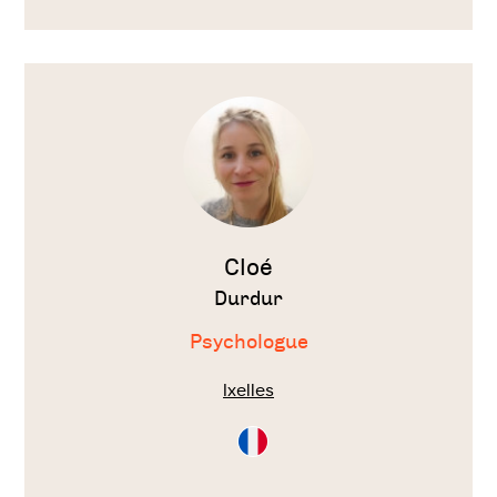
Français
Voir
le
thérapeute
Cloé
Durdur
Psychologue
Ixelles
Consultation
en
Français