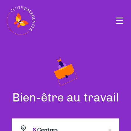
Navigation
principale
Tous
Bien-être au travail
nos
thérapeutes
8
Centres