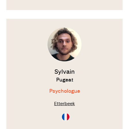
Français
Polonais
Voir
le
thérapeute
Sylvain
Pugeat
Psychologue
Etterbeek
Consultation
en
Français