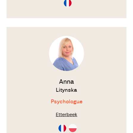
Consultation
en
Français
Voir
le
thérapeute
Anna
Litynska
Psychologue
Etterbeek
Consultation
Consultation
en
en