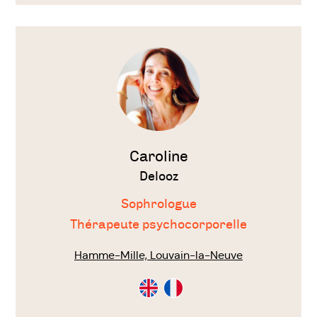
Voir
le
thérapeute
Caroline
Delooz
Sophrologue
Thérapeute psychocorporelle
Hamme-Mille, Louvain-la-Neuve
Consultation
Consultation
en
en
Anglais
Français