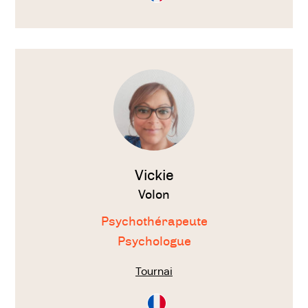
Français
Voir
le
thérapeute
Vickie
Volon
Psychothérapeute
Psychologue
Tournai
Consultation