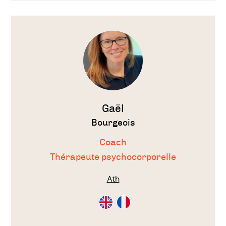
Voir
le
thérapeute
Gaël
Bourgeois
Coach
Thérapeute psychocorporelle
Ath
Consultation
Consultation
en
en
Anglais
Français