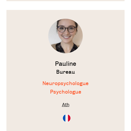
Voir
le
thérapeute
Pauline
Bureau
Neuropsychologue
Psychologue
Ath
Consultation
en
Français