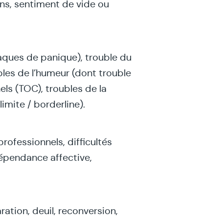
ons, sentiment de vide ou
aques de panique), trouble du
les de l’humeur (dont trouble
els (TOC), troubles de la
imite / borderline).
rofessionnels, difficultés
dépendance affective,
s
tion, deuil, reconversion,